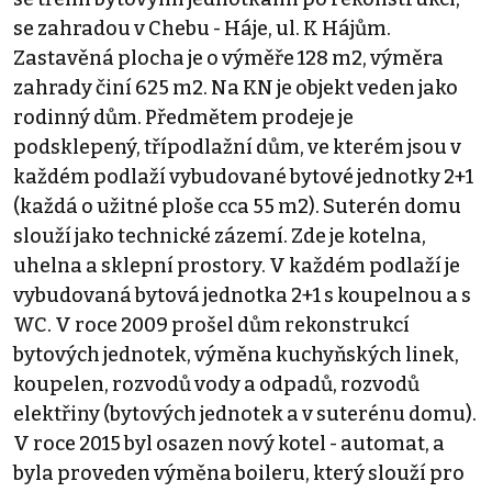
se zahradou v Chebu - Háje, ul. K Hájům.
Zastavěná plocha je o výměře 128 m2, výměra
zahrady činí 625 m2. Na KN je objekt veden jako
rodinný dům. Předmětem prodeje je
podsklepený, třípodlažní dům, ve kterém jsou v
každém podlaží vybudované bytové jednotky 2+1
(každá o užitné ploše cca 55 m2). Suterén domu
slouží jako technické zázemí. Zde je kotelna,
uhelna a sklepní prostory. V každém podlaží je
vybudovaná bytová jednotka 2+1 s koupelnou a s
WC. V roce 2009 prošel dům rekonstrukcí
bytových jednotek, výměna kuchyňských linek,
koupelen, rozvodů vody a odpadů, rozvodů
elektřiny (bytových jednotek a v suterénu domu).
V roce 2015 byl osazen nový kotel - automat, a
byla proveden výměna boileru, který slouží pro