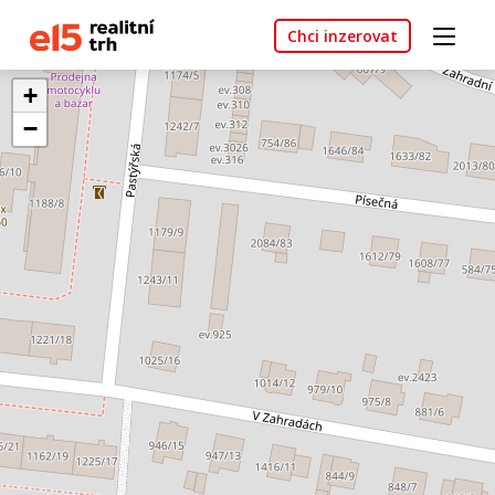
Chci inzerovat
+
−