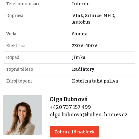
Telekomunikace
Internet
Doprava
Vlak, Silnice, MHD,
Autobus
Voda
Studna
Elektřina
230V, 400V
Odpad
Jímka
Topné těleso
Radiátory
Zdroj topení
Kotel na tuhá paliva
Olga Bubnová
+420 737 157 499
olga.bubnova@buben-homes.cz
Zobraz 16 nabídek