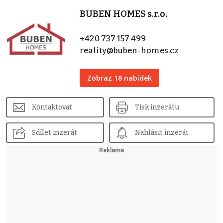
BUBEN HOMES s.r.o.
+420 737 157 499
reality@buben-homes.cz
Zobraz 18 nabídek
Kontaktovat
Tisk inzerátu
Sdílet inzerát
Nahlásit inzerát