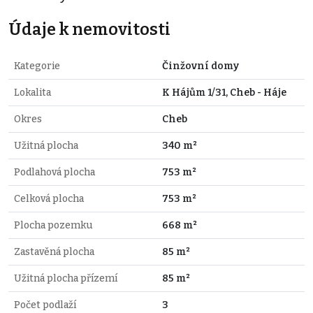
Údaje k nemovitosti
Kategorie
Činžovní domy
Lokalita
K Hájům 1/31, Cheb - Háje
Okres
Cheb
Užitná plocha
340 m²
Podlahová plocha
753 m²
Celková plocha
753 m²
Plocha pozemku
668 m²
Zastavěná plocha
85 m²
Užitná plocha přízemí
85 m²
Počet podlaží
3