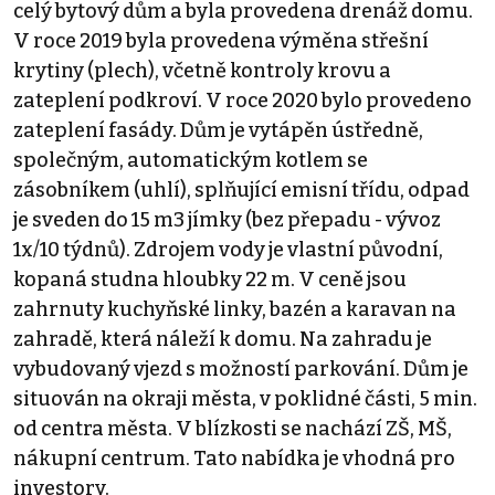
celý bytový dům a byla provedena drenáž domu.
V roce 2019 byla provedena výměna střešní
krytiny (plech), včetně kontroly krovu a
zateplení podkroví. V roce 2020 bylo provedeno
zateplení fasády. Dům je vytápěn ústředně,
společným, automatickým kotlem se
zásobníkem (uhlí), splňující emisní třídu, odpad
je sveden do 15 m3 jímky (bez přepadu - vývoz
1x/10 týdnů). Zdrojem vody je vlastní původní,
kopaná studna hloubky 22 m. V ceně jsou
zahrnuty kuchyňské linky, bazén a karavan na
zahradě, která náleží k domu. Na zahradu je
vybudovaný vjezd s možností parkování. Dům je
situován na okraji města, v poklidné části, 5 min.
od centra města. V blízkosti se nachází ZŠ, MŠ,
nákupní centrum. Tato nabídka je vhodná pro
investory.