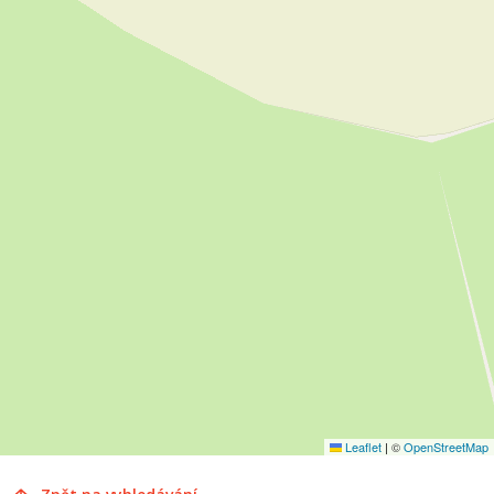
Leaflet
|
©
OpenStreetMap