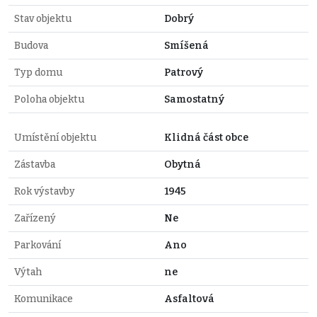
Stav objektu
Dobrý
Budova
Smíšená
Typ domu
Patrový
Poloha objektu
Samostatný
Umístění objektu
Klidná část obce
Zástavba
Obytná
Rok výstavby
1945
Zařízený
Ne
Parkování
Ano
Výtah
ne
Komunikace
Asfaltová