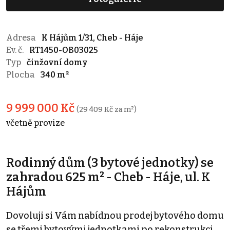
Adresa
K Hájům 1/31, Cheb - Háje
Ev. č.
RT1450-OB03025
Typ
činžovní domy
Plocha
340 m²
9 999 000 Kč
(29 409 Kč za m²)
včetně provize
Rodinný dům (3 bytové jednotky) se
zahradou 625 m² - Cheb - Háje, ul. K
Hájům
Dovoluji si Vám nabídnou prodej bytového domu
se třemi bytovými jednotkami po rekonstrukci,