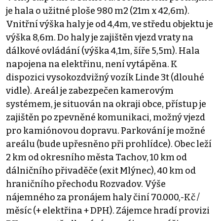
je hala o užitné ploše 980 m2 (21m x 42,6m).
Vnitřní výška haly je od 4,4m, ve středu objektu je
výška 8,6m. Do haly je zajištěn vjezd vraty na
dálkové ovládání (výška 4,1m, šíře 5,5m). Hala
napojena na elektřinu, není vytápěna. K
dispozici vysokozdvižný vozík Linde 3t (dlouhé
vidle). Areál je zabezpečen kamerovým
systémem, je situován na okraji obce, přístup je
zajištěn po zpevněné komunikaci, možný vjezd
pro kamiónovou dopravu. Parkování je možné
areálu (bude upřesněno při prohlídce). Obec leží
2 km od okresního města Tachov, 10 km od
dálničního přivaděče (exit Mlýnec), 40 km od
hraničního přechodu Rozvadov. Výše
nájemného za pronájem haly činí 70.000,-Kč /
měsíc (+ elektřina + DPH). Zájemce hradí provizi