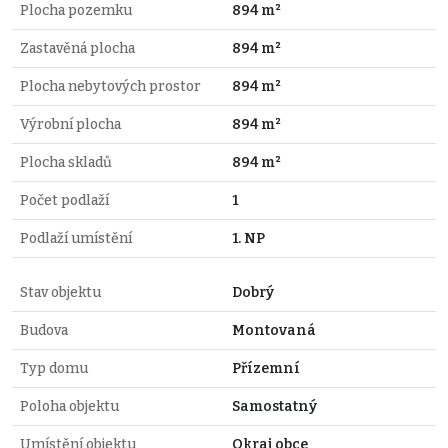
Plocha pozemku
894 m²
Zastavěná plocha
894 m²
Plocha nebytových prostor
894 m²
Výrobní plocha
894 m²
Plocha skladů
894 m²
Počet podlaží
1
Podlaží umístění
1. NP
Stav objektu
Dobrý
Budova
Montovaná
Typ domu
Přízemní
Poloha objektu
Samostatný
Umístění objektu
Okraj obce