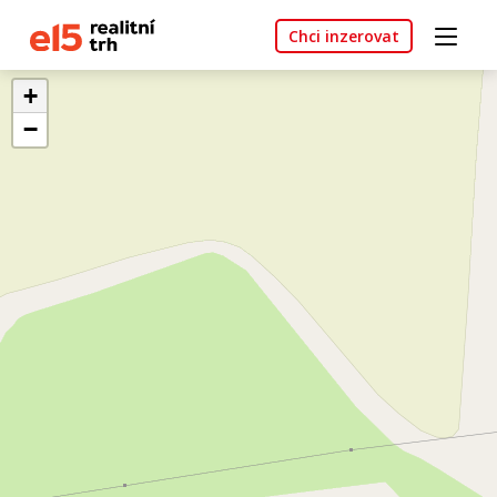
Chci inzerovat
+
−