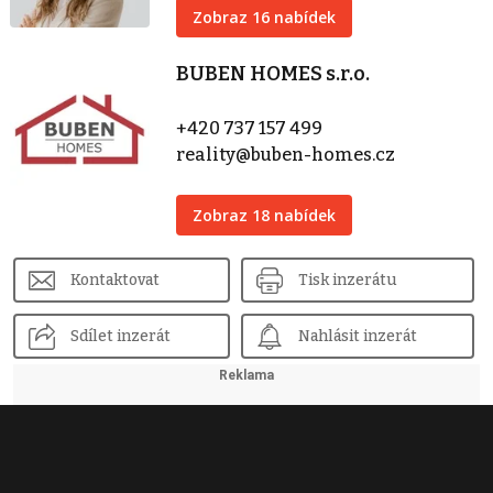
Zobraz 16 nabídek
BUBEN HOMES s.r.o.
+420 737 157 499
reality@buben-homes.cz
Zobraz 18 nabídek
Kontaktovat
Tisk inzerátu
Sdílet inzerát
Nahlásit inzerát