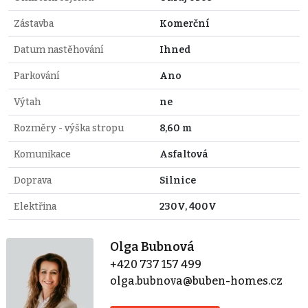
Zástavba
Komerční
Datum nastěhování
Ihned
Parkování
Ano
Výtah
ne
Rozměry - výška stropu
8,60 m
Komunikace
Asfaltová
Doprava
Silnice
Elektřina
230V, 400V
Olga Bubnová
+420 737 157 499
olga.bubnova@buben-homes.cz