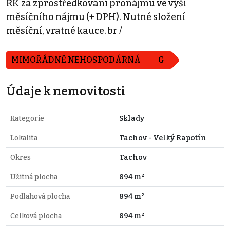
RK za zprostředkování pronájmu ve výši
měsíčního nájmu (+ DPH). Nutné složení
měsíční, vratné kauce. br /
MIMOŘÁDNĚ NEHOSPODÁRNÁ
G
Údaje k nemovitosti
Kategorie
Sklady
Lokalita
Tachov - Velký Rapotín
Okres
Tachov
Užitná plocha
894 m²
Podlahová plocha
894 m²
Celková plocha
894 m²