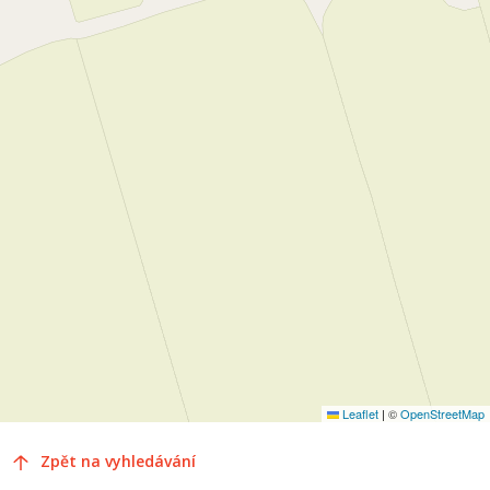
Leaflet
|
©
OpenStreetMap
Zpět na vyhledávání