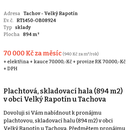
Adresa
Tachov - Velký Rapotín
Ev. č.
RT1450-OB08924
Typ
sklady
Plocha
894 m²
70 000 Kč za měsíc
(940 Kč za m²/rok)
+ elektřina + kauce 70.000,-Kč + provize RK 70.000,-Kč
+ DPH
Plachtová, skladovací hala (894 m2)
v obci Velký Rapotín u Tachova
Dovoluji si Vám nabídnout k pronájmu
plachtovou, skladovací halu (894 m2) v obci
Velký Rapotín u Tachova. Předmětem pronájmu