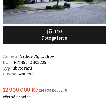
140
Fotogalerie
Adresa
Vítkov 75, Tachov
Ev. č.
RT1450-OB03225
Typ
ubytování
Plocha
480 m²
12 900 000 Kč
(26 875 Kč za m²)
včetně provize