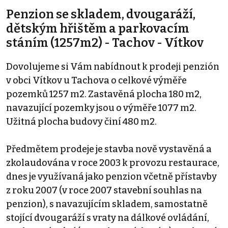
Penzion se skladem, dvougaráží,
dětským hřištěm a parkovacím
stáním (1257m2) - Tachov - Vítkov
Dovolujeme si Vám nabídnout k prodeji penzión
v obci Vítkov u Tachova o celkové výměře
pozemků 1257 m2. Zastavěná plocha 180 m2,
navazující pozemky jsou o výměře 1077 m2.
Užitná plocha budovy činí 480 m2.
Předmětem prodeje je stavba nově vystavěná a
zkolaudována v roce 2003 k provozu restaurace,
dnes je využívaná jako penzion včetně přístavby
z roku 2007 (v roce 2007 stavební souhlas na
penzion), s navazujícím skladem, samostatně
stojící dvougaráží s vraty na dálkové ovládání,