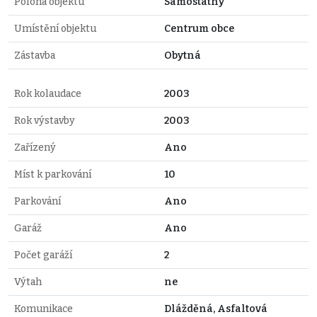
Poloha objektu
Samostatný
Umístění objektu
Centrum obce
Zástavba
Obytná
Rok kolaudace
2003
Rok výstavby
2003
Zařízený
Ano
Míst k parkování
10
Parkování
Ano
Garáž
Ano
Počet garáží
2
Výtah
ne
Komunikace
Dlážděná, Asfaltová