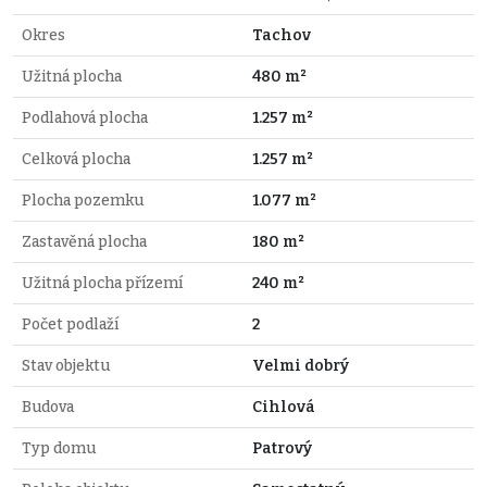
Okres
Tachov
Užitná plocha
480 m²
Podlahová plocha
1.257 m²
Celková plocha
1.257 m²
Plocha pozemku
1.077 m²
Zastavěná plocha
180 m²
Užitná plocha přízemí
240 m²
Počet podlaží
2
Stav objektu
Velmi dobrý
Budova
Cihlová
Typ domu
Patrový