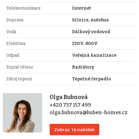
Telekomunikace
Internet
Doprava
Silnice, Autobus
Voda
Dálkový vodovod
Elektřina
230V, 400V
Odpad
Veřejná kanalizace
Topné těleso
Radiátory
Zdroj topení
Tepelné čerpadlo
Olga Bubnová
+420 737 157 499
olga.bubnova@buben-homes.cz
Zobraz 16 nabídek