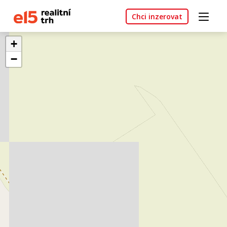
Chci inzerovat
+
−