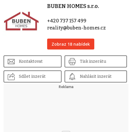
BUBEN HOMES s.r.o.
+420 737 157 499
reality@buben-homes.cz
Zobraz 18 nabídek
Kontaktovat
Tisk inzerátu
Sdílet inzerát
Nahlásit inzerát