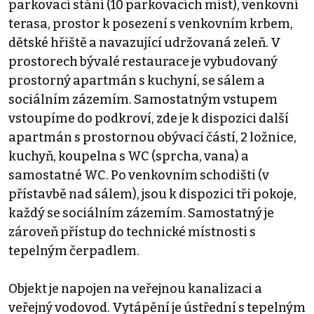
parkovací stání (10 parkovacích míst), venkovní
terasa, prostor k posezení s venkovním krbem,
dětské hřiště a navazující udržovaná zeleň. V
prostorech bývalé restaurace je vybudovaný
prostorný apartmán s kuchyní, se sálem a
sociálním zázemím. Samostatným vstupem
vstoupíme do podkroví, zde je k dispozici další
apartmán s prostornou obývací částí, 2 ložnice,
kuchyň, koupelna s WC (sprcha, vana) a
samostatné WC. Po venkovním schodišti (v
přístavbě nad sálem), jsou k dispozici tři pokoje,
každý se sociálním zázemím. Samostatný je
zároveň přístup do technické místnosti s
tepelným čerpadlem.
Objekt je napojen na veřejnou kanalizaci a
veřejný vodovod. Vytápění je ústřední s tepelným