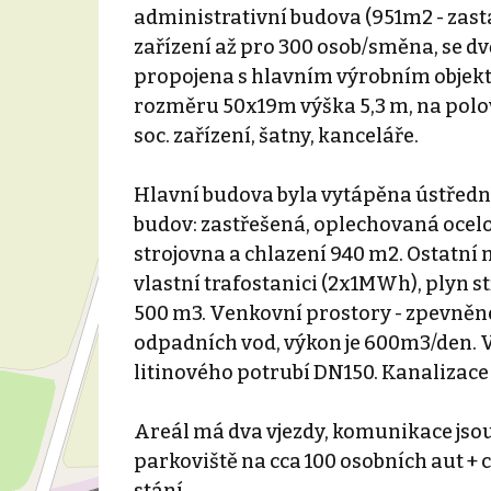
administrativní budova (951m2 - zasta
zařízení až pro 300 osob/směna, se dv
propojena s hlavním výrobním objekt
rozměru 50x19m výška 5,3 m, na polov
soc. zařízení, šatny, kanceláře.
Hlavní budova byla vytápěna ústředně
budov: zastřešená, oplechovaná ocel
strojovna a chlazení 940 m2. Ostatní
vlastní trafostanici (2x1MWh), plyn s
500 m3. Venkovní prostory - zpevněné
odpadních vod, výkon je 600m3/den. 
litinového potrubí DN150. Kanalizace
Areál má dva vjezdy, komunikace jsou z
parkoviště na cca 100 osobních aut + 
stání.