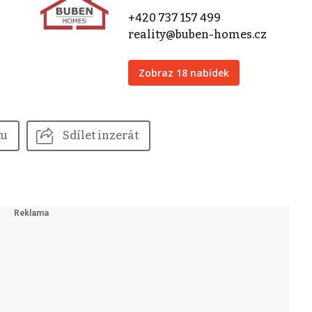
+420 737 157 499
reality@buben-homes.cz
Zobraz 18 nabídek
tu
Sdílet inzerát