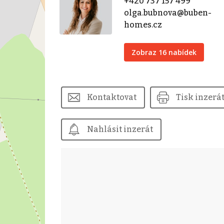
+420 737 157 499
olga.bubnova@buben-
homes.cz
Zobraz 16 nabídek
Kontaktovat
Tisk inzerá
Nahlásit inzerát