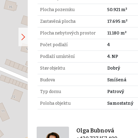
Plocha pozemku
50.921 m²
Zastavěná plocha
17.695 m²
Plocha nebytových prostor
11.180 m²
Počet podlaží
4
Podlaží umístění
4. NP
Stav objektu
Dobrý
Budova
Smíšená
Typ domu
Patrový
Poloha objektu
Samostatný
Olga Bubnová