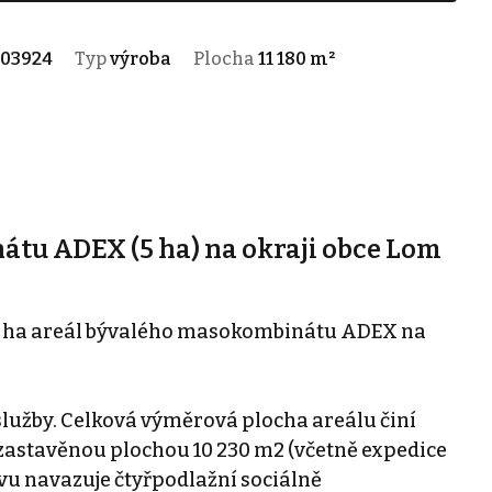
03924
Typ
výroba
Plocha
11 180 m²
tu ADEX (5 ha) na okraji obce Lom
 5 ha areál bývalého masokombinátu ADEX na
 služby. Celková výměrová plocha areálu činí
zastavěnou plochou 10 230 m2 (včetně expedice
vu navazuje čtyřpodlažní sociálně