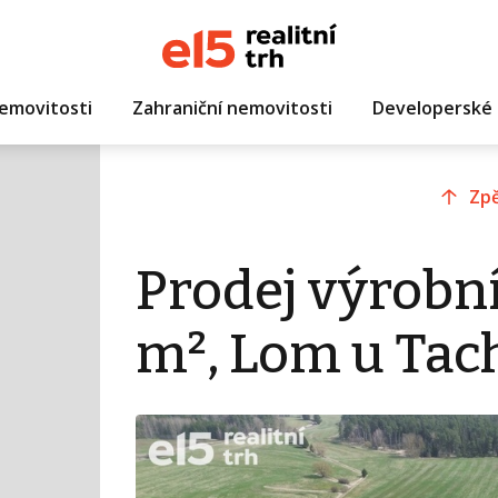
emovitosti
Zahraniční nemovitosti
Developerské 
Zpě
Prodej výrobní
m², Lom u Tac