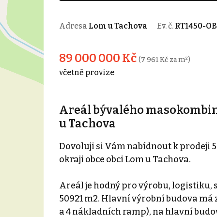
Adresa
Lom u Tachova
Ev. č.
RT1450-OB
89 000 000 Kč
(7 961 Kč za m²)
včetně provize
Areál bývalého masokombiná
u Tachova
Dovoluji si Vám nabídnout k prodeji
okraji obce obci Lom u Tachova.
Areál je hodný pro výrobu, logistiku,
50921 m2. Hlavní výrobní budova má 
a 4 nákladních ramp), na hlavní budo