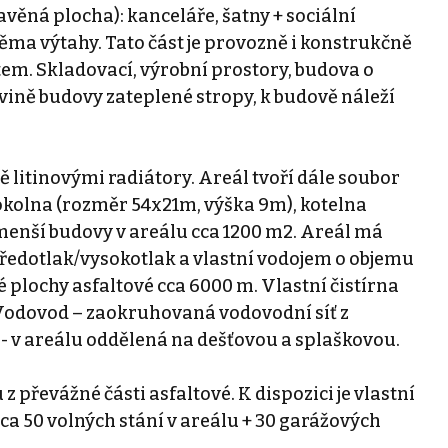
věná plocha): kanceláře, šatny + sociální
ěma výtahy. Tato část je provozně i konstrukčně
em. Skladovací, výrobní prostory, budova o
ině budovy zateplené stropy, k budově náleží
 litinovými radiátory. Areál tvoří dále soubor
okolna (rozměr 54x21m, výška 9m), kotelna
 menší budovy v areálu cca 1200 m2. Areál má
tředotlak/vysokotlak a vlastní vodojem o objemu
 plochy asfaltové cca 6000 m. Vlastní čistírna
Vodovod – zaokruhovaná vodovodní síť z
 - v areálu oddělená na dešťovou a splaškovou.
 převážné části asfaltové. K dispozici je vlastní
cca 50 volných stání v areálu + 30 garážových