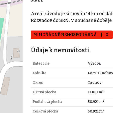
Areál závodu je situován 14 km od dá
Rozvadov do SRN. V současné době je
MIMOŘÁDNĚ NEHOSPODÁRNÁ
G
Údaje k nemovitosti
Kategorie
Výroba
Lokalita
Lom u Tacho
Okres
Tachov
Užitná plocha
11.180 m²
Podlahová plocha
50.921 m²
Celková plocha
50.921 m²