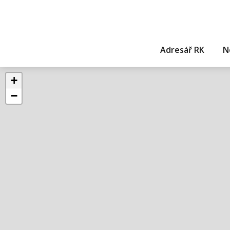
Adresář RK
N
+
−