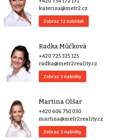
+420 734 172 171
katerina@metr2.cz
Zobraz 12 nabídek
Radka Můčková
+420 725 325 125
radka@metr2reality.cz
Zobraz 3 nabídky
Martina Olšar
+420 606 750 030
martina@metr2reality.cz
Zobraz 3 nabídky