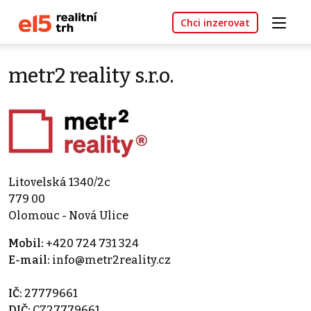
Chci inzerovat
metr2 reality s.r.o.
Litovelská 1340/2c
779 00
Olomouc - Nová Ulice
Mobil:
+420 724 731 324
E-mail:
info@metr2reality.cz
IČ:
27779661
DIČ:
CZ27779661