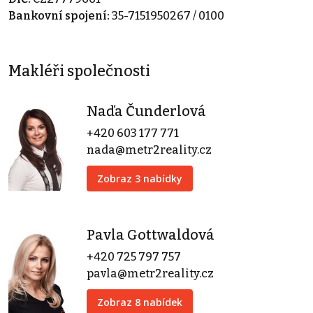
Bankovní spojení:
35-7151950267 / 0100
Makléři společnosti
Naďa Čunderlová
+420 603 177 771
nada@metr2reality.cz
Zobraz 3 nabídky
Pavla Gottwaldová
+420 725 797 757
pavla@metr2reality.cz
Zobraz 8 nabídek