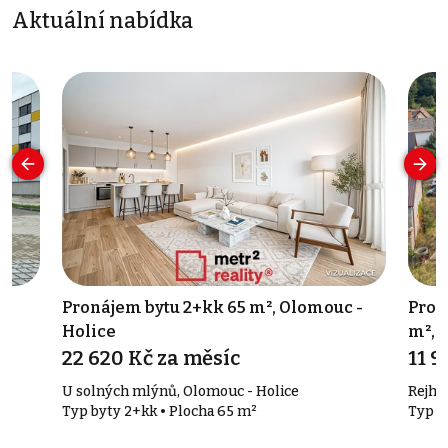
Aktuální nabídka
Pronájem bytu 2+kk 65 m², Olomouc -
Prod
Holice
m², 
22 620 Kč za měsíc
11 
U solných mlýnů, Olomouc - Holice
Rejho
Typ byty 2+kk • Plocha 65 m²
Typ u