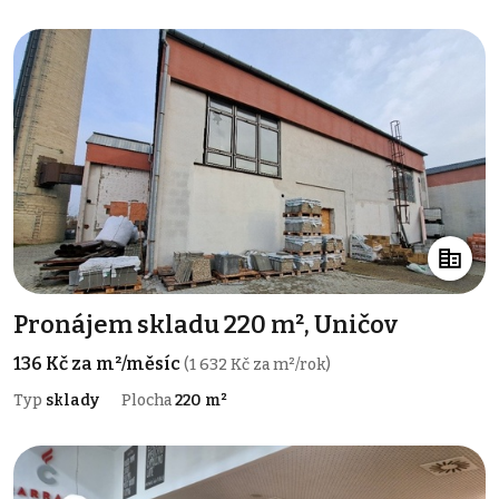
Pronájem skladu 220 m², Uničov
136 Kč za m²/měsíc
(1 632 Kč za m²/rok)
Typ
sklady
Plocha
220 m²