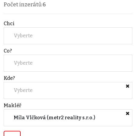
Počet inzerátů
6
Chci
Vyberte
Co?
Vyberte
Kde?
Vyberte
Makléř
Míla Vlčková (metr2 reality s.r.o.)