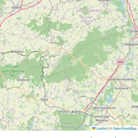
Leaflet
|
©
OpenStreetMap