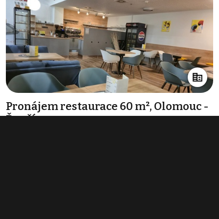
Pronájem restaurace 60 m², Olomouc -
Řepčín
35 240 Kč za měsíc
(7 048 Kč za m²/rok)
Typ
restaurace
Plocha
60 m²