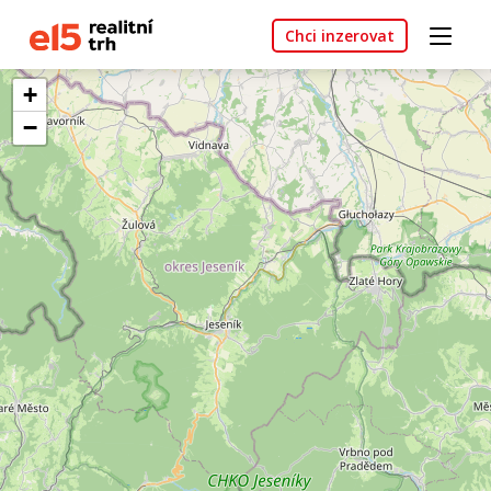
Chci inzerovat
+
−