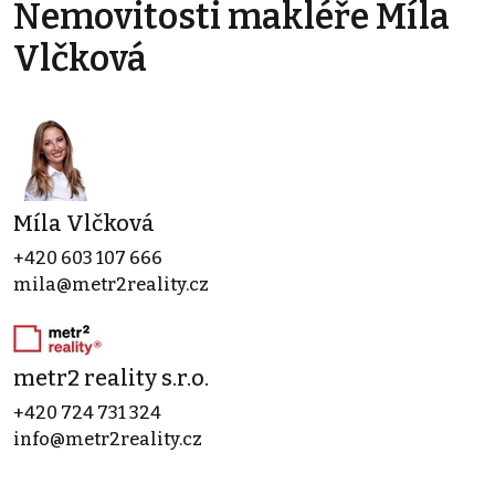
Nemovitosti makléře Míla
Vlčková
Míla Vlčková
+420 603 107 666
mila@metr2reality.cz
metr2 reality s.r.o.
+420 724 731 324
info@metr2reality.cz