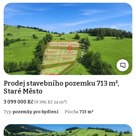
Prodej stavebního pozemku 713 m²,
Staré Město
3 099 000 Kč
(4 346 Kč za m²)
Typ
pozemky pro bydlení
Plocha
713 m²