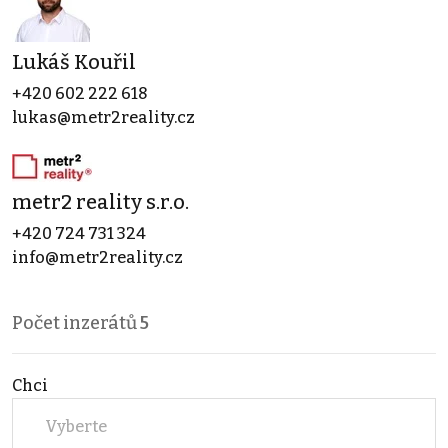
Lukáš Kouřil
+420 602 222 618
lukas@metr2reality.cz
metr2 reality s.r.o.
+420 724 731 324
info@metr2reality.cz
Počet inzerátů
5
Chci
Vyberte