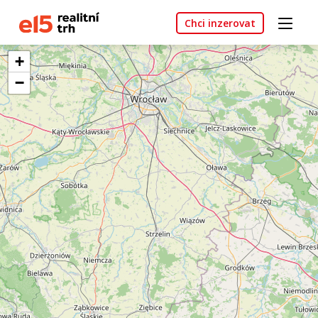
Chci inzerovat
+
−