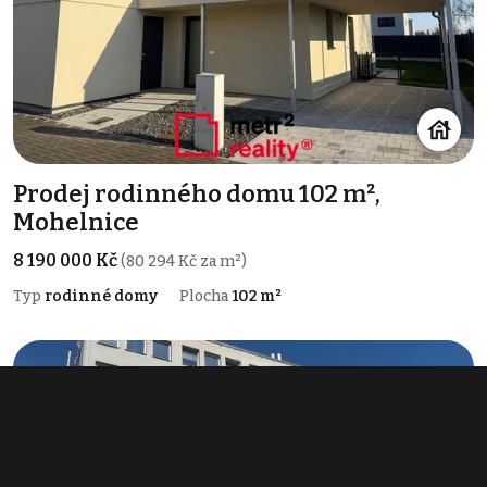
Prodej rodinného domu 102 m²,
Mohelnice
8 190 000 Kč
(80 294 Kč za m²)
Typ
rodinné domy
Plocha
102 m²