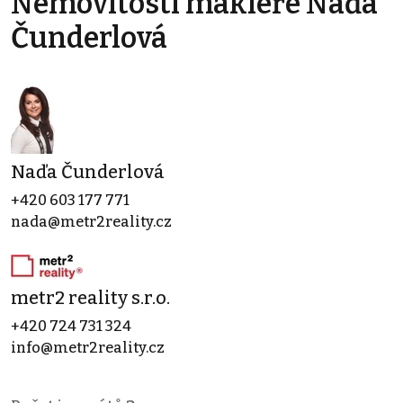
Nemovitosti makléře Naďa
Čunderlová
Naďa Čunderlová
+420 603 177 771
nada@metr2reality.cz
metr2 reality s.r.o.
+420 724 731 324
info@metr2reality.cz