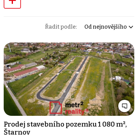
+
Řadit podle:
Od nejnovějšího
Prodej stavebního pozemku 1 080 m²,
Štarnov