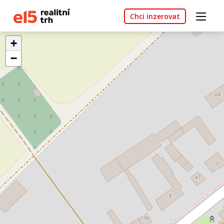
Chci inzerovat
+
−