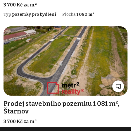
3 700 Kč za m²
Typ
pozemky pro bydlení
Plocha
1 080 m²
Prodej stavebního pozemku 1 081 m²,
Štarnov
3 700 Kč za m²