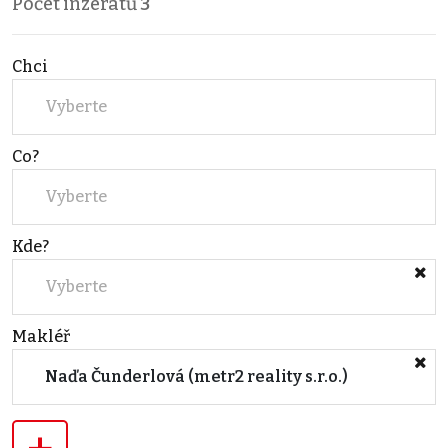
Počet inzerátů
3
Chci
Vyberte
Co?
Vyberte
Kde?
Vyberte
Makléř
Naďa Čunderlová (metr2 reality s.r.o.)