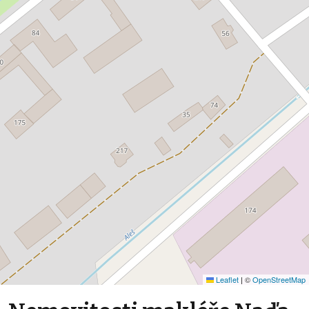
Leaflet
|
©
OpenStreetMap