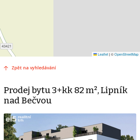
Leaflet
|
©
OpenStreetMap
Zpět na vyhledávání
Prodej bytu 3+kk 82 m², Lipník
nad Bečvou