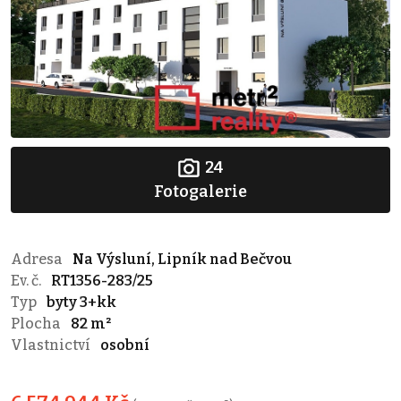
24
Fotogalerie
Adresa
Na Výsluní, Lipník nad Bečvou
Ev. č.
RT1356-283/25
Typ
byty 3+kk
Plocha
82 m²
Vlastnictví
osobní