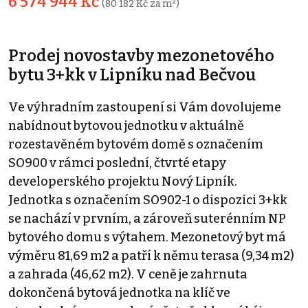
6 574 944 Kč
(80 182 Kč za m²)
Prodej novostavby mezonetového
bytu 3+kk v Lipníku nad Bečvou
Ve výhradním zastoupení si Vám dovolujeme
nabídnout bytovou jednotku v aktuálně
rozestavěném bytovém domě s označením
SO900 v rámci poslední, čtvrté etapy
developerského projektu Nový Lipník.
Jednotka s označením SO902-1 o dispozici 3+kk
se nachází v prvním, a zároveň suterénním NP
bytového domu s výtahem. Mezonetový byt má
výměru 81,69 m2 a patří k němu terasa (9,34 m2)
a zahrada (46,62 m2). V ceně je zahrnuta
dokončená bytová jednotka na klíč ve