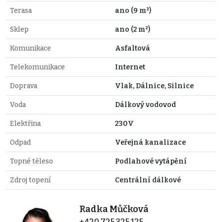
Terasa
ano (9 m²)
Sklep
ano (2 m²)
Komunikace
Asfaltová
Telekomunikace
Internet
Doprava
Vlak, Dálnice, Silnice
Voda
Dálkový vodovod
Elektřina
230V
Odpad
Veřejná kanalizace
Topné těleso
Podlahové vytápění
Zdroj topení
Centrální dálkové
Radka Můčková
+420 725 325 125