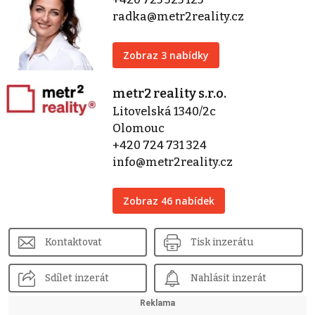
radka@metr2reality.cz
Zobraz 3 nabídky
metr2 reality s.r.o.
Litovelská 1340/2c
Olomouc
+420 724 731 324
info@metr2reality.cz
Zobraz 46 nabídek
Kontaktovat
Tisk inzerátu
Sdílet inzerát
Nahlásit inzerát