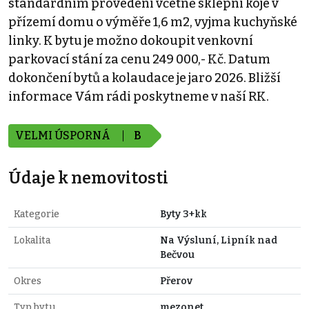
standardním provedení včetně sklepní kóje v
přízemí domu o výměře 1,6 m2, vyjma kuchyňské
linky. K bytu je možno dokoupit venkovní
parkovací stání za cenu 249 000,- Kč. Datum
dokončení bytů a kolaudace je jaro 2026. Bližší
informace Vám rádi poskytneme v naší RK.
VELMI ÚSPORNÁ
B
Údaje k nemovitosti
Kategorie
Byty 3+kk
Lokalita
Na Výsluní, Lipník nad
Bečvou
Okres
Přerov
Typ bytu
mezonet