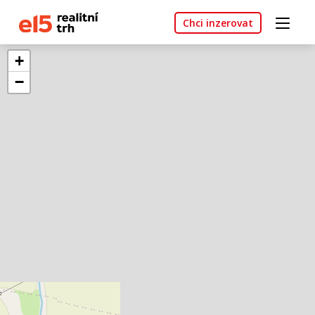
Chci inzerovat
+
−