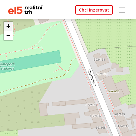
Chci inzerovat
+
−