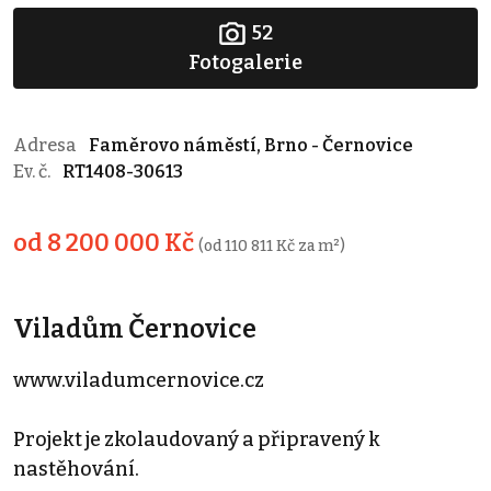
52
Fotogalerie
Adresa
Faměrovo náměstí, Brno - Černovice
Ev. č.
RT1408-30613
od 8 200 000 Kč
(od 110 811 Kč za m²)
Viladům Černovice
www.viladumcernovice.cz
Projekt je zkolaudovaný a připravený k
nastěhování.