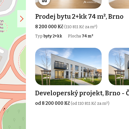
Prodej bytu 2+kk 74 m², Brno
8 200 000 Kč
(110 811 Kč za m²)
Typ
byty 2+kk
Plocha
74 m²
Developerský projekt, Brno - 
od 8 200 000 Kč
(od 110 811 Kč za m²)