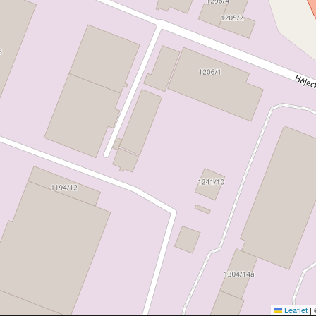
Leaflet
|