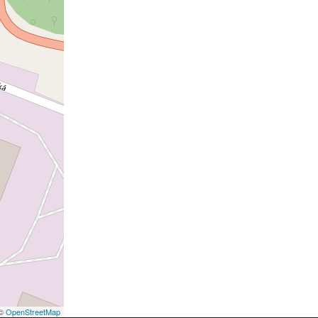
©
OpenStreetMap