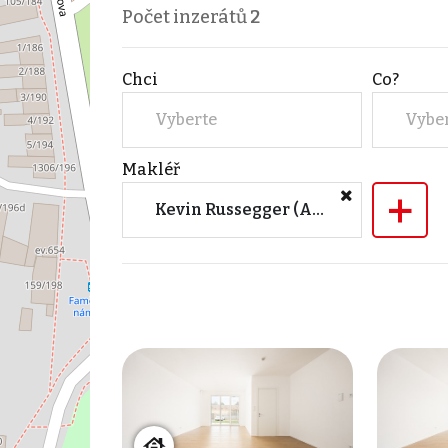
Počet inzerátů
2
Chci
Co?
Vyberte
Vybe
Makléř
+
Kevin Russegger (AMBIENTEN VIP s.r.o.)