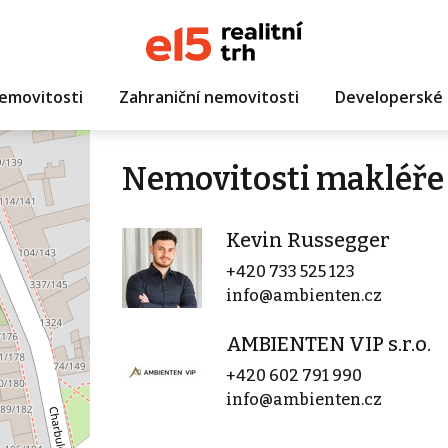
emovitosti
Zahraniční nemovitosti
Developerské 
Nemovitosti makléře
Kevin Russegger
+420 733 525 123
info@ambienten.cz
AMBIENTEN VIP s.r.o.
+420 602 791 990
info@ambienten.cz