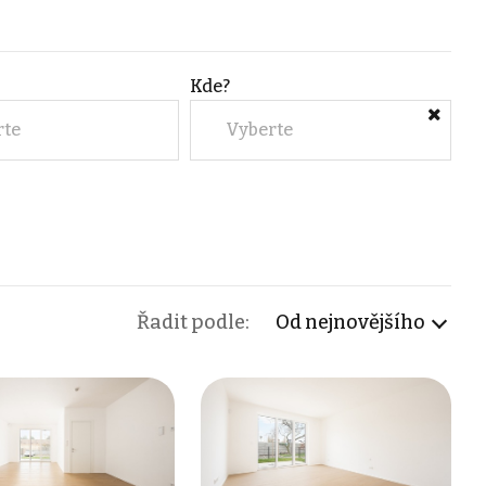
Kde?
rte
Vyberte
Řadit podle:
Od nejnovějšího