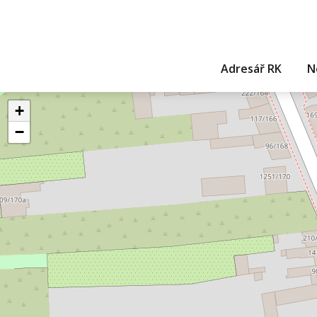
Adresář RK
N
+
−