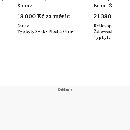
Šanov
Brno - Žabovře
18 000 Kč za měsíc
21 380 Kč za
Šanov
Královopolská, Brn
Typ byty 3+kk • Plocha 54 m²
Žabovřesky
Typ byty 1+kk • Pl