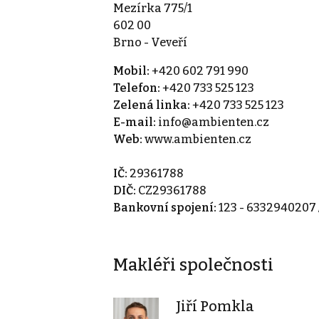
Mezírka 775/1
602 00
Brno - Veveří
Mobil:
+420 602 791 990
Telefon:
+420 733 525 123
Zelená linka:
+420 733 525 123
E-mail:
info@ambienten.cz
Web:
www.ambienten.cz
IČ:
29361788
DIČ:
CZ29361788
Bankovní spojení:
123 - 6332940207 
Makléři společnosti
Jiří Pomkla