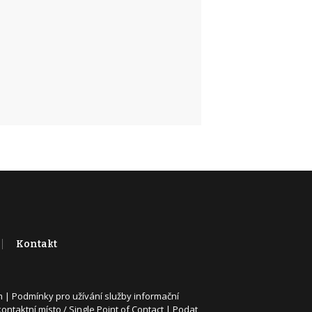
Kontakt
m
|
Podmínky pro užívání služby informační
ontaktní místo / Single Point of Contact
|
Podat