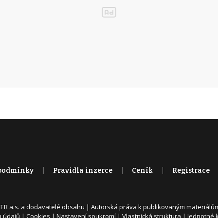
podmínky
Pravidla inzerce
Ceník
Registrace
ER a.s. a dodavatelé obsahu |
Autorská práva k publikovaným materiálů
h údajů
|
Cookies
|
Nastavení soukromí
|
Vlastnická struktura
|
Jednotné k