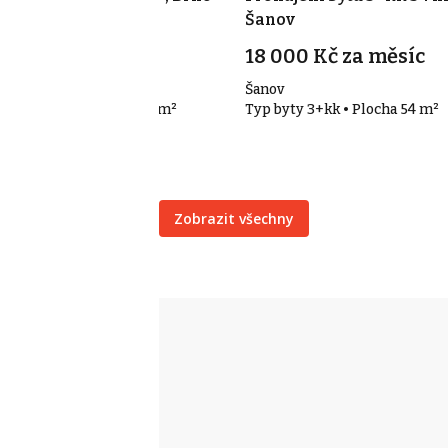
Šanov
 200 000 Kč
18 000 Kč za měsíc
měrovo náměstí, Brno
Šanov
p byty 2+kk • Plocha 74 m²
Typ byty 3+kk • Plocha 54 m²
Zobrazit všechny