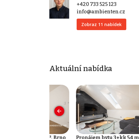
+420 733 525 123
info@ambienten.cz
Zobraz 11 nabídek
Aktuální nabídka
odej bytu 2+kk 74 m², Brno
Pronájem bytu 3+kk 54 m