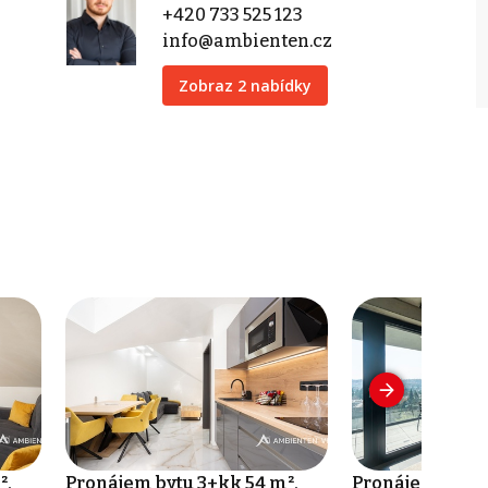
+420 733 525 123
info@ambienten.cz
Zobraz 2 nabídky
²,
Pronájem bytu 3+kk 54 m²,
Pronájem bytu 