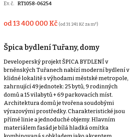
Ev. č.
RT1058-06254
od 13 400 000 Kč
(od 31 241 Kč za m²)
Špica bydlení Tuřany, domy
Developerský projekt ŠPICA BYDLENÍ v
brněnských Tuřanech nabízí moderní bydlení v
klidné lokalitě s výhodami městské metropole,
zahrnující 49 jednotek: 25 bytů, 9 rodinných
domů a 15 vilabytů + 69 parkovacích míst.
Architektura domů je tvořena soudobými
výrazovými prostředky. Charakteristické jsou
přímé linie a jednoduché objemy. Hlavním
materiálem fasád je bílá hladká omítka
kombinovaná s obkladem jako akcentem.