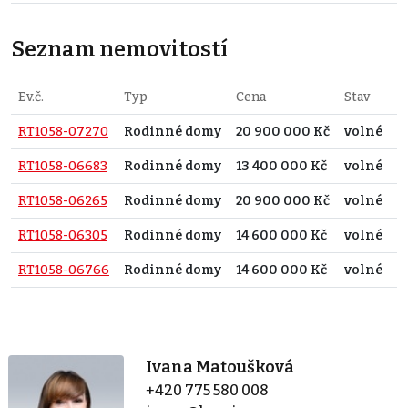
Seznam nemovitostí
Ev.č.
Typ
Cena
Stav
P
RT1058-07270
Rodinné domy
20 900 000 Kč
volné
v
RT1058-06683
Rodinné domy
13 400 000 Kč
volné
N
RT1058-06265
Rodinné domy
20 900 000 Kč
volné
N
RT1058-06305
Rodinné domy
14 600 000 Kč
volné
N
RT1058-06766
Rodinné domy
14 600 000 Kč
volné
v
Ivana Matoušková
+420 775 580 008