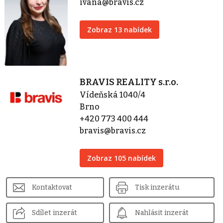
ivana@bravis.cz
Zobraz 13 nabídek
BRAVIS REALITY s.r.o.
Vídeňská 1040/4
Brno
+420 773 400 444
bravis@bravis.cz
Zobraz 105 nabídek
Kontaktovat
Tisk inzerátu
Sdílet inzerát
Nahlásit inzerát