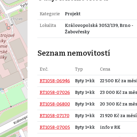
Kategorie
Projekt
Lokalita
Královopolská 3052/139, Brno -
Žabovřesky
Seznam nemovitostí
Ev.č.
Typ
Cena
RT1058-06946
Byty 1+kk
22 500 Kč za měs
RT1058-07026
Byty 1+kk
23 000 Kč za měs
RT1058-06800
Byty 1+kk
20 300 Kč za měs
RT1058-07170
Byty 1+kk
21 920 Kč za měs
RT1058-07005
Byty 1+kk
info v RK