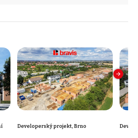
ní
Developerský projekt, Brno
Develop