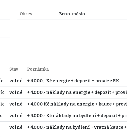
Okres
Brno-město
Stav
Poznámka
íc
volné
+ 4.000,- Kč energie + depozit + provize RK
íc
volné
+ 4.000,- náklady na energie + depozit + provize 
íc
volné
+ 4.000 Kč náklady na energie + kauce + provize
íc
volné
+ 4.000,- Kč náklady na bydlení + depozit + proviz
volné
+ 4.000,- náklady na bydlení + vratná kauce + pro