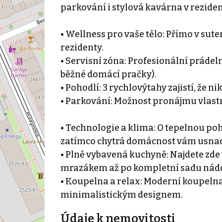
parkování i stylová kavárna v rezidenci.
• Wellness pro vaše tělo: Přímo v sut
rezidenty.
• Servisní zóna: Profesionální prádeln
běžné domácí pračky).
• Pohodlí: 3 rychlovýtahy zajistí, že n
• Parkování: Možnost pronájmu vlast
• Technologie a klima: O tepelnou poh
zatímco chytrá domácnost vám usnad
• Plně vybavená kuchyně: Najdete zde 
mrazákem až po kompletní sadu nádo
• Koupelna a relax: Moderní koupel
minimalistickým designem.
Údaje k nemovitosti