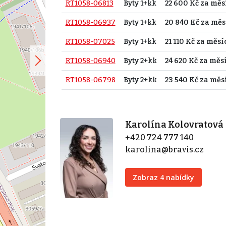
RT1058-06813
Byty 1+kk
22 600 Kč za měs
RT1058-06937
Byty 1+kk
20 840 Kč za měs
RT1058-07025
Byty 1+kk
21 110 Kč za měsí
RT1058-06940
Byty 2+kk
24 620 Kč za měs
RT1058-06798
Byty 2+kk
23 540 Kč za měs
Karolína Kolovratová
+420 724 777 140
karolina@bravis.cz
Zobraz 4 nabídky