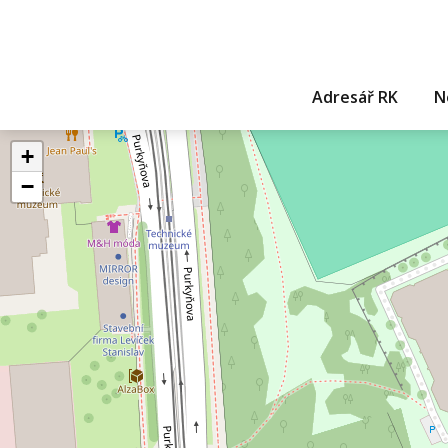
Adresář RK
N
+
−