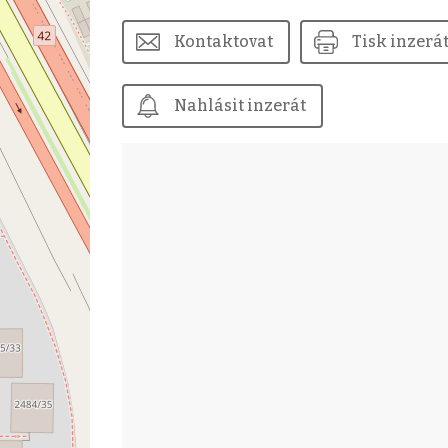
Kontaktovat
Tisk inzerá
Nahlásit inzerát