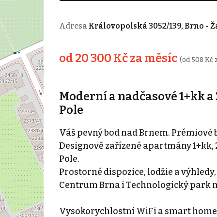
Adresa
Královopolská 3052/139, Brno - 
od 20 300 Kč za měsíc
(od 508 Kč 
Moderní a nadčasové 1+kk a 
Pole
Váš pevný bod nad Brnem. Prémiové by
Designově zařízené apartmány 1+kk, 
Pole.
Prostorné dispozice, lodžie a výhledy,
Centrum Brna i Technologický park 
Vysokorychlostní WiFi a smart home 