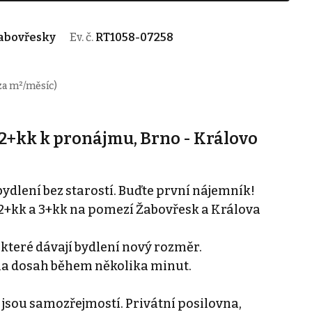
Žabovřesky
Ev. č.
RT1058-07258
za m²/měsíc)
2+kk k pronájmu, Brno - Královo
dlení bez starostí. Buďte první nájemník!
2+kk a 3+kk na pomezí Žabovřesk a Králova
 které dávají bydlení nový rozměr.
na dosah během několika minut.
jsou samozřejmostí. Privátní posilovna,