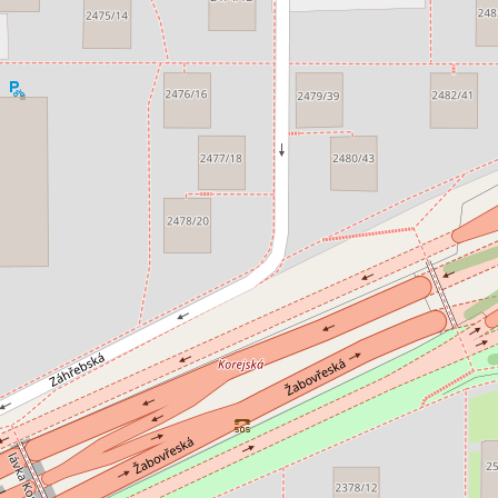
operský projekt, Brno
Developerský projek
Zábrdovice