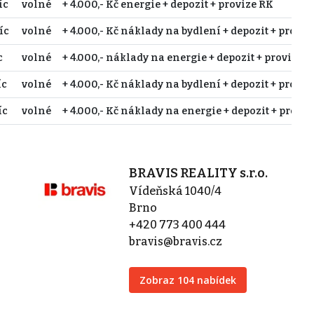
íc
volné
+ 4.000,- Kč energie + depozit + provize RK
íc
volné
+ 4.000,- Kč náklady na bydlení + depozit + proviz
c
volné
+ 4.000,- náklady na energie + depozit + provize 
íc
volné
+ 4.000,- Kč náklady na bydlení + depozit + proviz
íc
volné
+ 4.000,- Kč náklady na energie + depozit + proviz
BRAVIS REALITY s.r.o.
Vídeňská 1040/4
Brno
+420 773 400 444
bravis@bravis.cz
Zobraz 104 nabídek