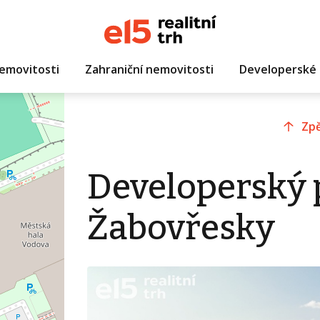
emovitosti
Zahraniční nemovitosti
Developerské 
Zpě
Developerský p
Žabovřesky