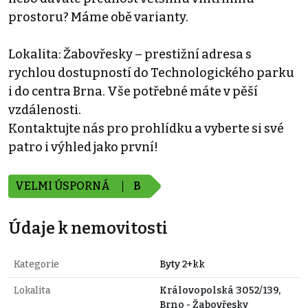
prostoru? Máme obě varianty.
Lokalita: Žabovřesky – prestižní adresa s
rychlou dostupností do Technologického parku
i do centra Brna. Vše potřebné máte v pěší
vzdálenosti.
Kontaktujte nás pro prohlídku a vyberte si své
patro i výhled jako první!
VELMI ÚSPORNÁ
B
Údaje k nemovitosti
Kategorie
Byty 2+kk
Lokalita
Královopolská 3052/139,
Brno - Žabovřesky