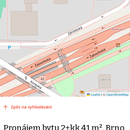
Leaflet
|
©
OpenStreetMap
Zpět na vyhledávání
Pronájem bytu 2+kk 41 m², Brno