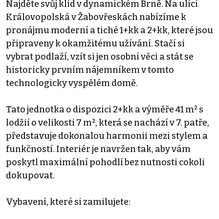
Najděte svůj klid v dynamickém Brně. Na ulici
Královopolská v Žabovřeskách nabízíme k
pronájmu moderní a tiché 1+kk a 2+kk, které jsou
připraveny k okamžitému užívání. Stačí si
vybrat podlaží, vzít si jen osobní věci a stát se
historicky prvním nájemníkem v tomto
technologicky vyspělém domě.
Tato jednotka o dispozici 2+kk a výměře 41 m² s
lodžií o velikosti 7 m², která se nachází v 7. patře,
představuje dokonalou harmonii mezi stylem a
funkčností. Interiér je navržen tak, aby vám
poskytl maximální pohodlí bez nutnosti cokoli
dokupovat.
Vybavení, které si zamilujete: