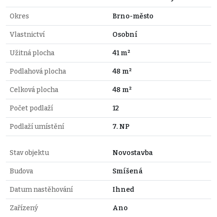
Okres
Brno-město
Vlastnictví
Osobní
Užitná plocha
41 m²
Podlahová plocha
48 m²
Celková plocha
48 m²
Počet podlaží
12
Podlaží umístění
7. NP
Stav objektu
Novostavba
Budova
Smíšená
Datum nastěhování
Ihned
Zařízený
Ano