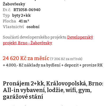
Žabovřesky
Ev. č.
RT1058-06940
Typ
byty 2+kk
Plocha
41 m²
Vlastnictví
osobní
Součástí developerského projektu
Developerský
projekt, Brno - Žabovřesky
24 620 Kč za měsíc
(7 206 Kč za m²/rok)
+ 4.000,- Kč náklady na bydlení + depozit + provize RK
Pronájem 2+kk, Královopolská, Brno:
All-in vybavení, lodžie, wifi, gym,
garážové stání