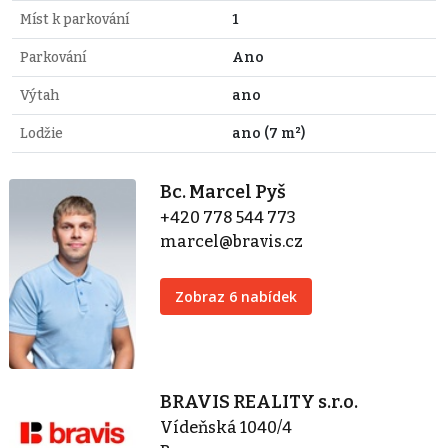
Míst k parkování
1
Parkování
Ano
Výtah
ano
Lodžie
ano (7 m²)
Bc. Marcel Pyš
+420 778 544 773
marcel@bravis.cz
Zobraz 6 nabídek
BRAVIS REALITY s.r.o.
Vídeňská 1040/4