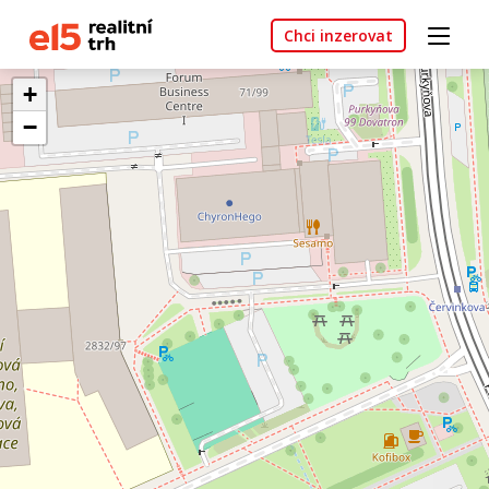
Chci inzerovat
+
−