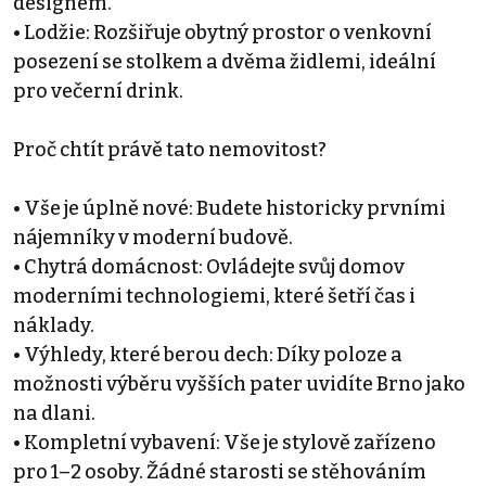
designem.
• Lodžie: Rozšiřuje obytný prostor o venkovní
posezení se stolkem a dvěma židlemi, ideální
pro večerní drink.
Proč chtít právě tato nemovitost?
• Vše je úplně nové: Budete historicky prvními
nájemníky v moderní budově.
• Chytrá domácnost: Ovládejte svůj domov
moderními technologiemi, které šetří čas i
náklady.
• Výhledy, které berou dech: Díky poloze a
možnosti výběru vyšších pater uvidíte Brno jako
na dlani.
• Kompletní vybavení: Vše je stylově zařízeno
pro 1–2 osoby. Žádné starosti se stěhováním