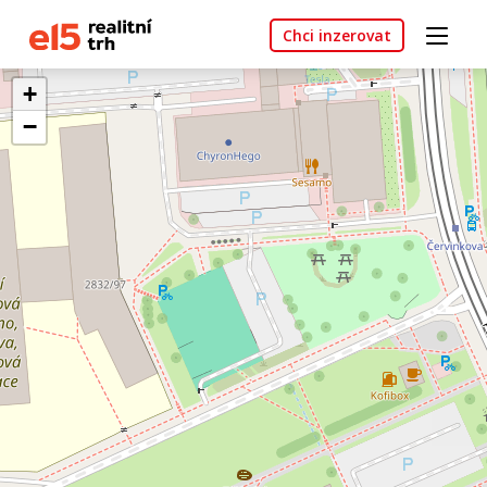
Chci inzerovat
+
−