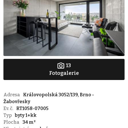
13
Fotogalerie
Adresa
Královopolská 3052/139, Brno -
Žabovřesky
Ev. č.
RT1058-07005
Typ
byty 1+kk
Plocha
34 m²