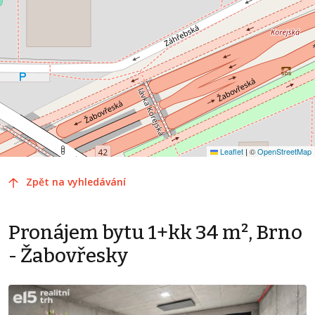
Leaflet
|
©
OpenStreetMap
Zpět na vyhledávání
Pronájem bytu 1+kk 34 m², Brno
- Žabovřesky