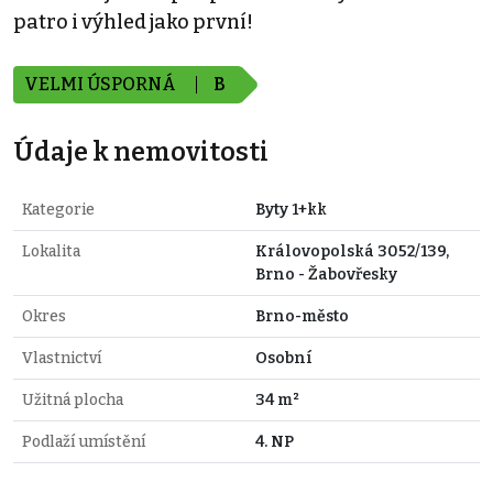
patro i výhled jako první!
VELMI ÚSPORNÁ
B
Údaje k nemovitosti
Kategorie
Byty 1+kk
Lokalita
Královopolská 3052/139,
Brno - Žabovřesky
Okres
Brno-město
Vlastnictví
Osobní
Užitná plocha
34 m²
Podlaží umístění
4. NP