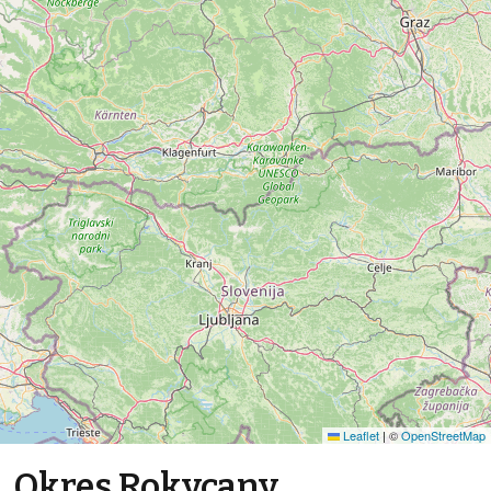
Leaflet
|
©
OpenStreetMap
Okres Rokycany