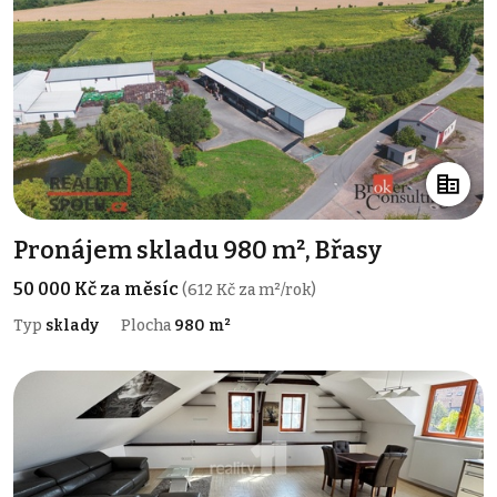
Pronájem skladu 980 m², Břasy
50 000 Kč za měsíc
(612 Kč za m²/rok)
Typ
sklady
Plocha
980 m²