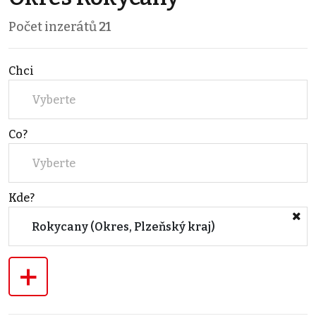
Počet inzerátů
21
Chci
Vyberte
Co?
Vyberte
Kde?
Rokycany (Okres, Plzeňský kraj)
+