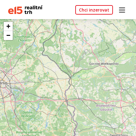
Chci inzerovat
+
−