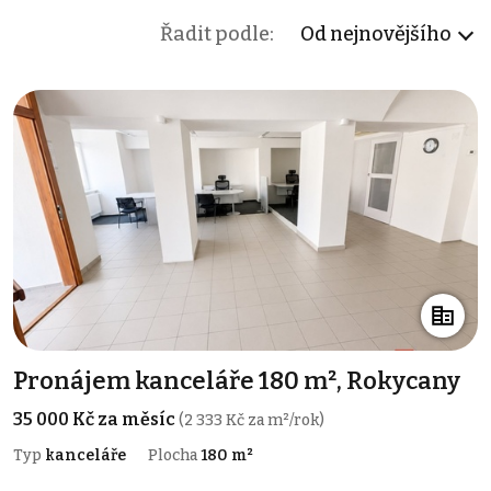
Řadit podle:
Od nejnovějšího
Pronájem kanceláře 180 m², Rokycany
35 000 Kč za měsíc
(2 333 Kč za m²/rok)
Typ
kanceláře
Plocha
180 m²