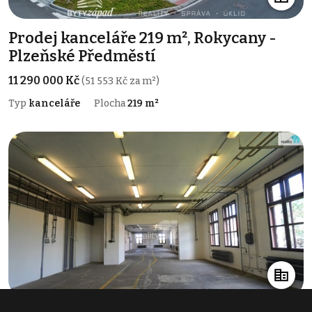
Prodej kanceláře 219 m², Rokycany -
Plzeňské Předměstí
11 290 000 Kč
(51 553 Kč za m²)
Typ
kanceláře
Plocha
219 m²