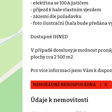
- elektřina se 100A jističem
- příjezd k hale vlastním vjezdem
- zázemí dle požadavku
- foto ilustrační (hala bude předána v
Dostupné IHNED
V případě domluvy je možnost pronáj
plochy cca 2 500 m2.
Pro více informací jsem Vám k dispozi
MIMOŘÁDNĚ NEHOSPODÁRNÁ
G
Údaje k nemovitosti