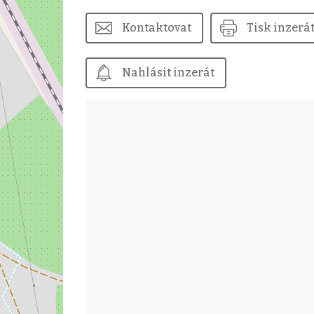
Kontaktovat
Tisk inzerá
Nahlásit inzerát