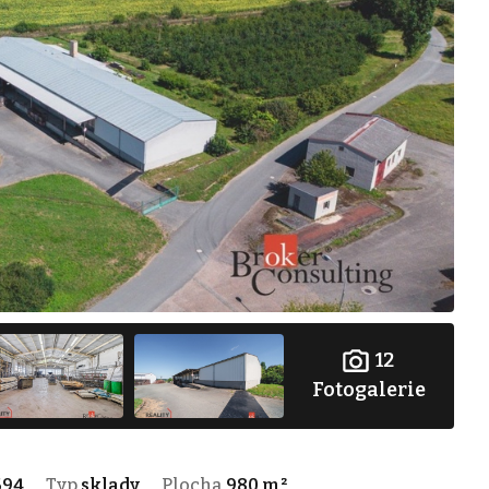
12
Fotogalerie
694
Typ
sklady
Plocha
980 m²