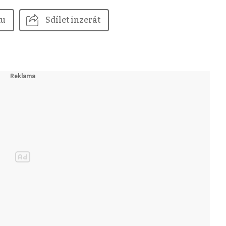
tu
Sdílet inzerát