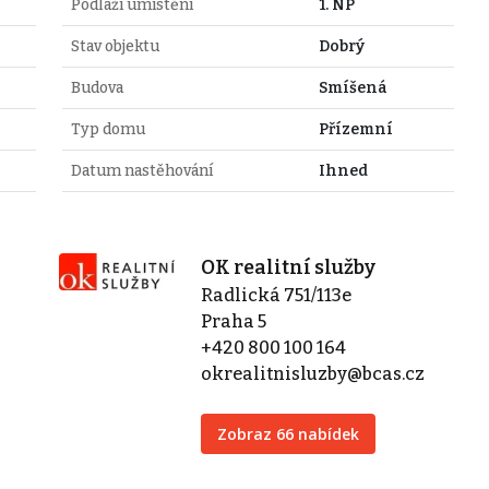
Podlaží umístění
1. NP
Stav objektu
Dobrý
Budova
Smíšená
Typ domu
Přízemní
Datum nastěhování
Ihned
OK realitní služby
Radlická 751/113e
Praha 5
+420 800 100 164
okrealitnisluzby@bcas.cz
Zobraz 66 nabídek