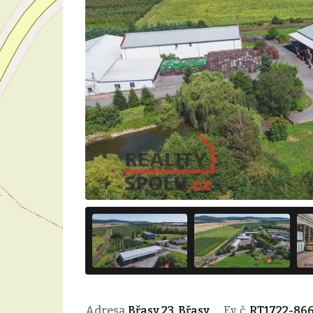
Adresa
Břasy 23, Břasy
Ev. č.
RT1722-86