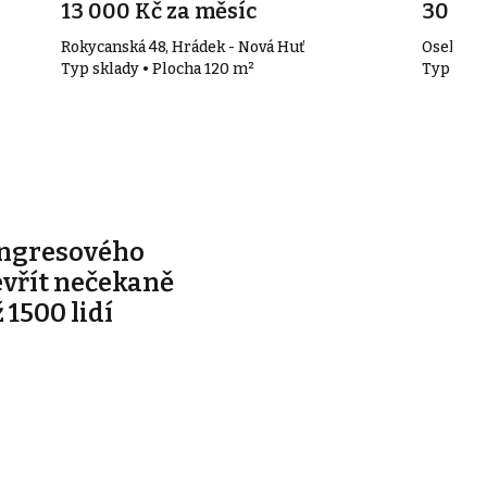
13 000 Kč za měsíc
30 00
Rokycanská 48, Hrádek - Nová Huť
Osek
Typ sklady • Plocha 120 m²
Typ skla
ongresového
evřít nečekaně
 1500 lidí