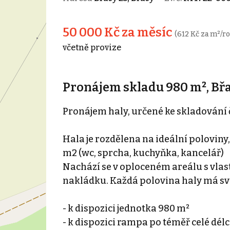
50 000 Kč za měsíc
(612 Kč za m²/ro
včetně provize
Pronájem skladu 980 m², Bř
Pronájem haly, určené ke skladování č
Hala je rozdělena na ideální poloviny
m2 (wc, sprcha, kuchyňka, kancelář)
Nachází se v oploceném areálu s vla
nakládku. Každá polovina haly má svo
- k dispozici jednotka 980 m²
- k dispozici rampa po téměř celé délc