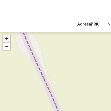
Adresář RK
N
+
−