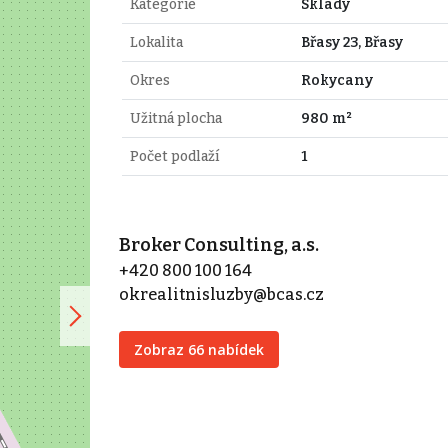
Kategorie
Sklady
Lokalita
Břasy 23, Břasy
Okres
Rokycany
Užitná plocha
980 m²
Počet podlaží
1
Broker Consulting, a.s.
+420 800 100 164
okrealitnisluzby@bcas.cz
Zobraz 66 nabídek