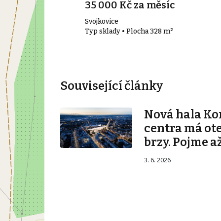
íc
35 000 Kč za měsíc
cany
Svojkovice
52 m²
Typ sklady • Plocha 328 m²
Související články
Nová hala K
centra má ot
brzy. Pojme až
3. 6. 2026