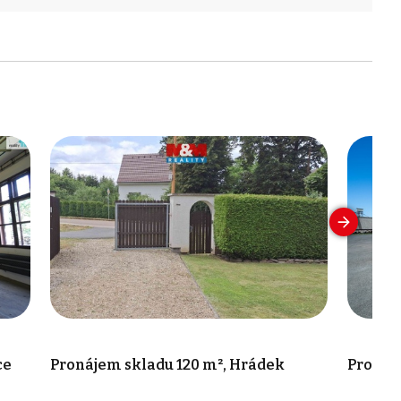
ce
Pronájem skladu 120 m², Hrádek
Pronáj