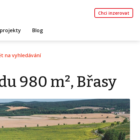
Chci inzerovat
projekty
Blog
t na vyhledávání
du 980 m², Břasy