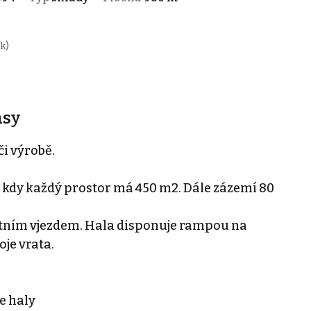
k)
asy
i výrobě.
, kdy každý prostor má 450 m2. Dále zázemí 80
stním vjezdem. Hala disponuje rampou na
je vrata.
e haly