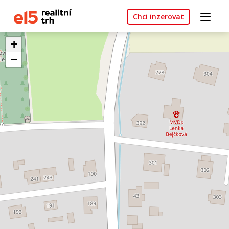
Chci inzerovat
+
−