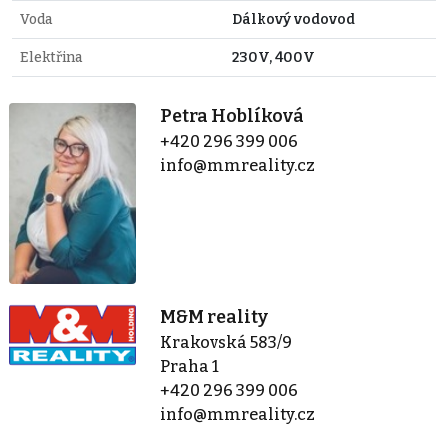
Voda
Dálkový vodovod
Elektřina
230V, 400V
Petra Hoblíková
+420 296 399 006
info@mmreality.cz
M&M reality
Krakovská 583/9
Praha 1
+420 296 399 006
info@mmreality.cz