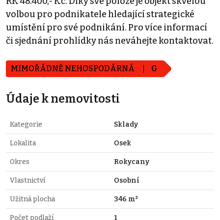
RK 48.400,- Kč. Díky své poloze je objekt skvělou
volbou pro podnikatele hledající strategické
umístění pro své podnikání. Pro více informací
či sjednání prohlídky nás neváhejte kontaktovat.
MIMOŘÁDNĚ NEHOSPODÁRNÁ
G
Údaje k nemovitosti
Kategorie
Sklady
Lokalita
Osek
Okres
Rokycany
Vlastnictví
Osobní
Užitná plocha
346 m²
Počet podlaží
1