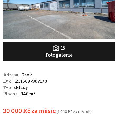
15
Fotogalerie
Adresa
Osek
Ev. č.
RT1609-907170
Typ
sklady
Plocha
346 m²
30 000 Kč za měsíc
(1 040 Kč za m²/rok)