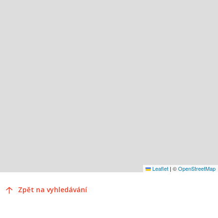
Leaflet
|
©
OpenStreetMap
Zpět na vyhledávání