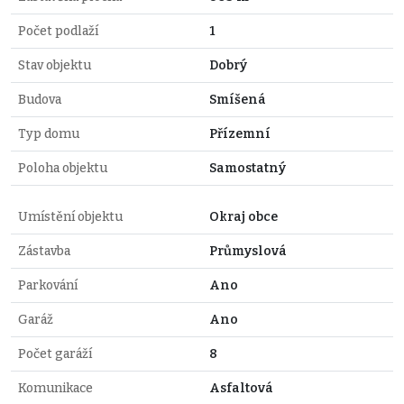
Počet podlaží
1
Stav objektu
Dobrý
Budova
Smíšená
Typ domu
Přízemní
Poloha objektu
Samostatný
Umístění objektu
Okraj obce
Zástavba
Průmyslová
Parkování
Ano
Garáž
Ano
Počet garáží
8
Komunikace
Asfaltová