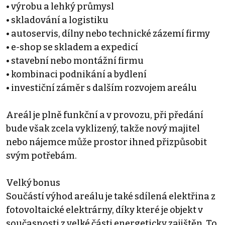
• výrobu a lehký průmysl
• skladování a logistiku
• autoservis, dílny nebo technické zázemí firmy
• e-shop se skladem a expedicí
• stavební nebo montážní firmu
• kombinaci podnikání a bydlení
• investiční záměr s dalším rozvojem areálu
Areál je plně funkční a v provozu, při předání
bude však zcela vyklizený, takže nový majitel
nebo nájemce může prostor ihned přizpůsobit
svým potřebám.
Velký bonus
Součástí výhod areálu je také sdílená elektřina z
fotovoltaické elektrárny, díky které je objekt v
současnosti z velké části energeticky zajištěn. To