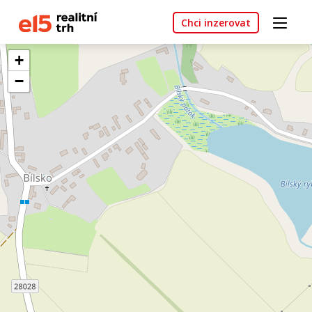
Chci inzerovat
+
−