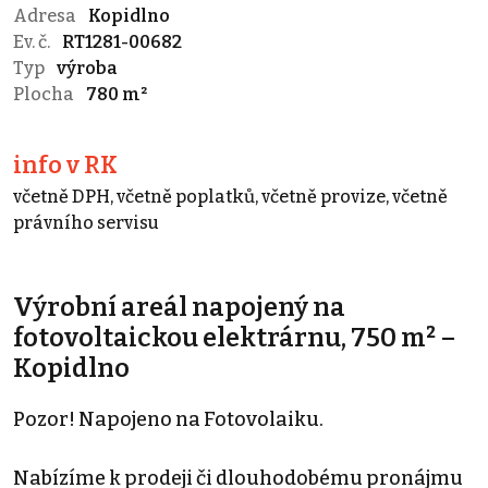
Adresa
Kopidlno
Ev. č.
RT1281-00682
Typ
výroba
Plocha
780 m²
info v RK
včetně DPH, včetně poplatků, včetně provize, včetně
právního servisu
Výrobní areál napojený na
fotovoltaickou elektrárnu, 750 m² –
Kopidlno
Pozor! Napojeno na Fotovolaiku.
Nabízíme k prodeji či dlouhodobému pronájmu