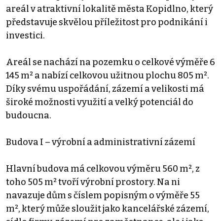
areál v atraktivní lokalitě města Kopidlno, který
představuje skvělou příležitost pro podnikání i
investici.
Areál se nachází na pozemku o celkové výměře 6
145 m² a nabízí celkovou užitnou plochu 805 m².
Díky svému uspořádání, zázemí a velikosti má
široké možnosti využití a velký potenciál do
budoucna.
Budova I – výrobní a administrativní zázemí
Hlavní budova má celkovou výměru 560 m², z
toho 505 m² tvoří výrobní prostory. Na ni
navazuje dům s číslem popisným o výměře 55
m², který může sloužit jako kancelářské zázemí,