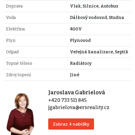
Doprava
Vlak, Silnice, Autobus
Voda
Dálkový vodovod, Studna
Elektřina
400V
Plyn
Plynovod
Odpad
Veřejná kanalizace, Septik
Topné těleso
Radiátory
Zdroj topení
Jiné
Jaroslava Gabrielová
+420 733 511 845
jgabrielova@ersreality.cz
Zobraz 4 nabídky