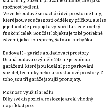
sídlo firmy, zázemí pro zaměstnance, ale i jako
možnost bydlení.
Ve velké budově se nachází dvě prostorné haly,
které jsou v současnosti odděleny příčkou, ale lze
je jednoduše propojit a vytvořit tak jeden velký
funkční celek. Součástí objektu je také potřebné
zázemí, jako jsou sprchy, šatna a kuchyňka.
Budova II – garáže a skladovací prostory
Druhá budova o výměře 245 m² je tvořena
garážemi, které jsou ideální pro parkování
vozidel, techniky nebo jako skladové prostory. Z
toho jsou tři garáže jsou již pronajaty.
Možnosti využití areálu
Díky své dispozici a rozloze je areál vhodný
například pro: