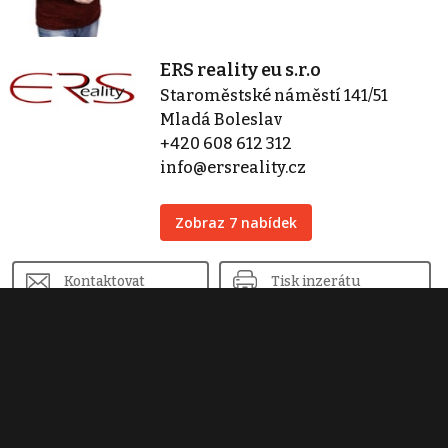
ERS reality eu s.r.o
Staroměstské náměstí 141/51
Mladá Boleslav
+420 608 612 312
info@ersreality.cz
Zobraz 7 nabídek
Kontaktovat
Tisk inzerátu
Sdílet inzerát
Nahlásit inzerát