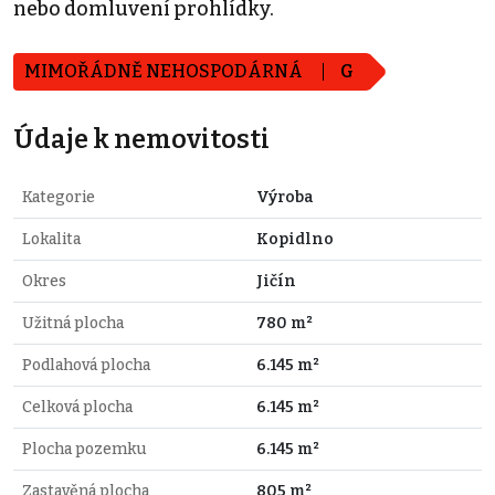
nebo domluvení prohlídky.
MIMOŘÁDNĚ NEHOSPODÁRNÁ
G
Údaje k nemovitosti
Kategorie
Výroba
Lokalita
Kopidlno
Okres
Jičín
Užitná plocha
780 m²
Podlahová plocha
6.145 m²
Celková plocha
6.145 m²
Plocha pozemku
6.145 m²
Zastavěná plocha
805 m²