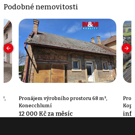
Podobné nemovitosti
m²,
Pronájem výrobního prostoru 68 m²,
Pron
Konecchlumí
Kopi
12 000 Kč za měsíc
info
Konecchlumí 8, Konecchlumí
Kopid
Typ výroba • Plocha 68 m²
Typ v