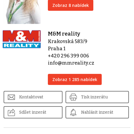
Zobraz 8 nabídek
M&M reality
Krakovská 583/9
Praha 1
+420 296 399 006
info@mmreality.cz
Zobraz 1 285 nabídek
Kontaktovat
Tisk inzerátu
Sdílet inzerát
Nahlásit inzerát