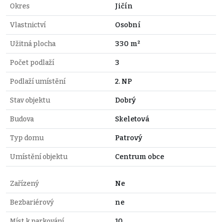
Okres
Jičín
Vlastnictví
Osobní
Užitná plocha
330 m²
Počet podlaží
3
Podlaží umístění
2. NP
Stav objektu
Dobrý
Budova
Skeletová
Typ domu
Patrový
Umístění objektu
Centrum obce
Zařízený
Ne
Bezbariérový
ne
Míst k parkování
10