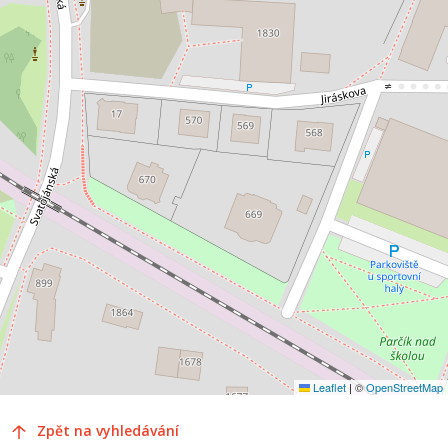
Leaflet
|
©
OpenStreetMap
Zpět na vyhledávání