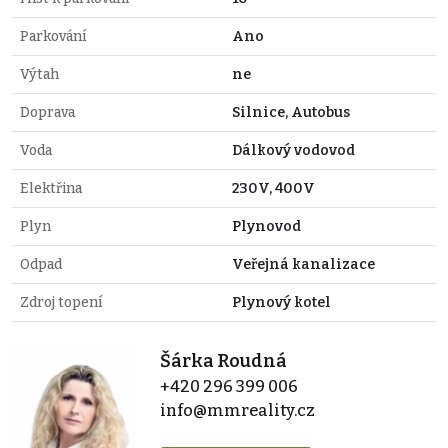
Parkování
Ano
Výtah
ne
Doprava
Silnice, Autobus
Voda
Dálkový vodovod
Elektřina
230V, 400V
Plyn
Plynovod
Odpad
Veřejná kanalizace
Zdroj topení
Plynový kotel
Šárka Roudná
+420 296 399 006
info@mmreality.cz