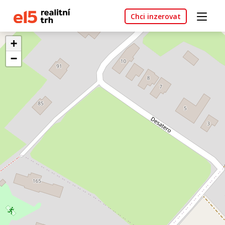
Chci inzerovat
+
−