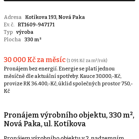
Adresa
Kotíkova 193, Nová Paka
Ev. č.
RT1609-947171
Typ
výroba
Plocha
330 m²
30 000 Kč za měsíc
(1 091 Kč za m²/rok)
Pronájem bez energií. Energie se platí jednou
měsíčně dle aktuální spotřeby. Kauce 30.000,-Kč,
provize RK 36.400,-Kč, úklid společných prostor 750,-
Kč
Pronájem výrobního objektu, 330 m²,
Nová Paka, ul. Kotíkova
Pronájem výrobního objektu v 2. nadzemním