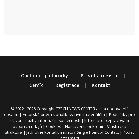
Obchodní podmínky
Pravidla inzerce
Ceník
Registrace
Kontakt
© 2022 - 2026 Copyright CZECH NEWS CENTER a.s. a dodavatelé
obsahu |
Autorská práva k publikovaným materiálům
|
Podmínky pro
užívání služby informační společnosti
|
Informace o zpracování
osobních údajů
|
Cookies
|
Nastavení soukromí
|
Vlastnická
struktura
|
Jednotné kontaktní místo / Single Point of Contact
|
Podat
oznámení