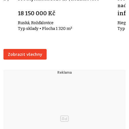
nad 
18 150 000 Kč
info
Ruská, Rožďalovice
Riegr
Typ sklady • Plocha 1 320 m²
Typ k
Zobrazit všechny