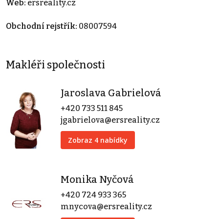
Web:
ersreality.cz
Obchodní rejstřík:
08007594
Makléři společnosti
Jaroslava Gabrielová
+420 733 511 845
jgabrielova@ersreality.cz
Zobraz 4 nabídky
Monika Nyčová
+420 724 933 365
mnycova@ersreality.cz