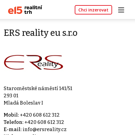
Chci inzerovat
ERS reality eu s.r.o
Staroměstské náměstí 141/51
293 01
Mladá Boleslav I
Mobil:
+420 608 612 312
Telefon:
+420 608 612 312
E-mail:
info@ersreality.cz