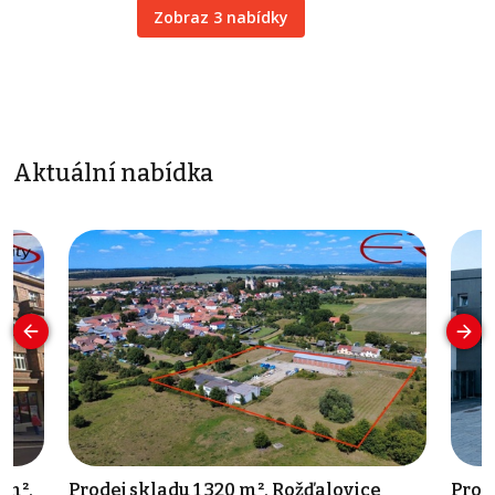
Zobraz 3 nabídky
Aktuální nabídka
 m²,
Prodej skladu 1 320 m², Rožďalovice
Pron