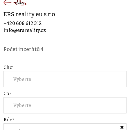
ERS reality eu s.r.o
+420 608 612 312
info@ersreality.cz
Počet inzerátů
4
Chci
Vyberte
Co?
Vyberte
Kde?