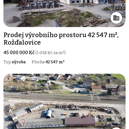
Prodej výrobního prostoru 42 547 m²,
Rožďalovice
45 000 000 Kč
(1 058 Kč za m²)
Typ
výroba
Plocha
42 547 m²