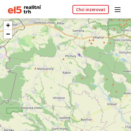
Chci inzerovat
+
−