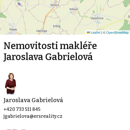
Leaflet
|
©
OpenStreetMap
Nemovitosti makléře
Jaroslava Gabrielová
Jaroslava Gabrielová
+420 733 511 845
jgabrielova@ersreality.cz