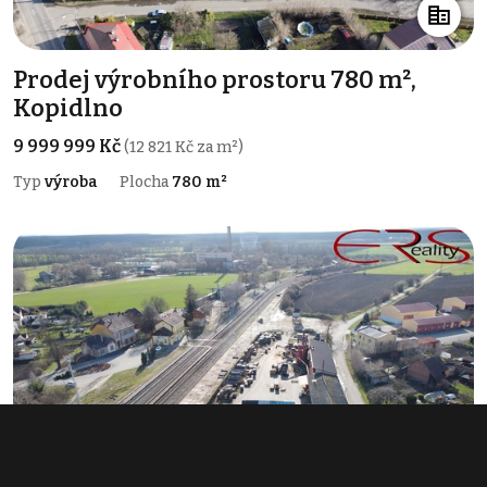
Prodej výrobního prostoru 780 m²,
Kopidlno
9 999 999 Kč
(12 821 Kč za m²)
Typ
výroba
Plocha
780 m²