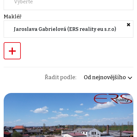
Vyberte
Makléř
Jaroslava Gabrielová (ERS reality eu s.r.o)
+
Řadit podle:
Od nejnovějšího