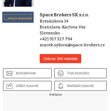
Space Brokers SK s.r.o.
Kresánkova 14
Bratislava-Karlova Ves
Slovensko
+421 917 327 794
marek.sykora@space-brokers.cz
Zobraz 263 nabídek
Kontaktovat
Tisk inzerátu
Sdílet inzerát
Nahlásit inzerát