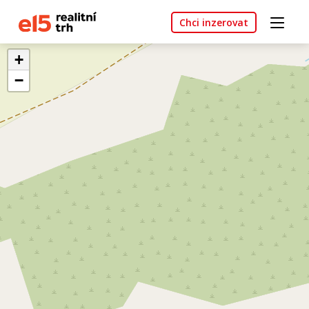
Chci inzerovat
+
−