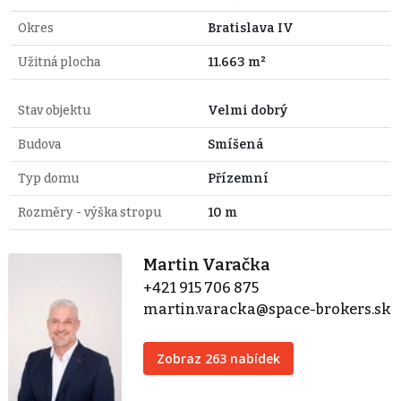
Okres
Bratislava IV
Užitná plocha
11.663 m²
Stav objektu
Velmi dobrý
Budova
Smíšená
Typ domu
Přízemní
Rozměry - výška stropu
10 m
Martin Varačka
+421 915 706 875
martin.varacka@space-brokers.sk
Zobraz 263 nabídek