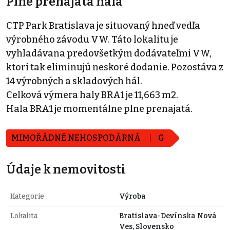
Plne prenajatá hala
CTP Park Bratislava je situovaný hneď vedľa
výrobného závodu VW. Táto lokalitu je
vyhladávana predovšetkým dodávateľmi VW,
ktorí tak eliminujú neskoré dodanie. Pozostáva z
14 výrobných a skladových hál.
Celková výmera haly BRA1 je 11,663 m2.
Hala BRA1 je momentálne plne prenajatá.
MIMOŘÁDNĚ NEHOSPODÁRNÁ
G
Údaje k nemovitosti
Kategorie
Výroba
Lokalita
Bratislava-Devínska Nová
Ves, Slovensko