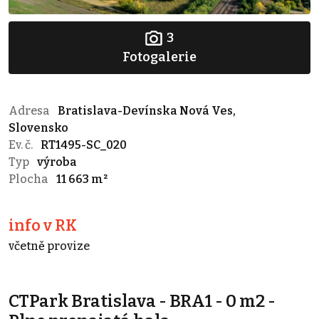
3
Fotogalerie
Adresa
Bratislava-Devínska Nová Ves,
Slovensko
Ev. č.
RT1495-SC_020
Typ
výroba
Plocha
11 663 m²
info v RK
včetně provize
CTPark Bratislava - BRA1 - 0 m2 -