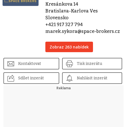
Kresánkova 14
Bratislava-Karlova Ves
Slovensko
+421 917 327 794
marek.sykora@space-brokers.cz
Zobraz 263 nabídek
Kontaktovat
Tisk inzerátu
Sdílet inzerát
Nahlásit inzerát