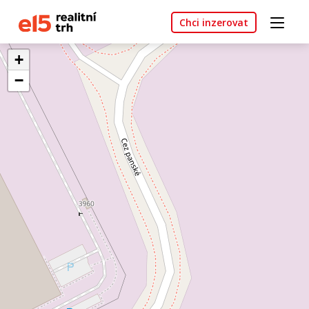
Chci inzerovat
+
−