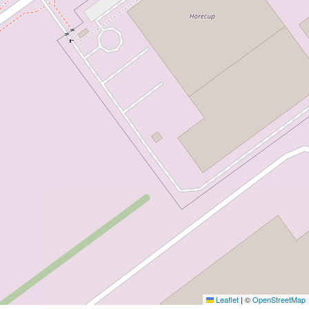
Leaflet
|
©
OpenStreetMap