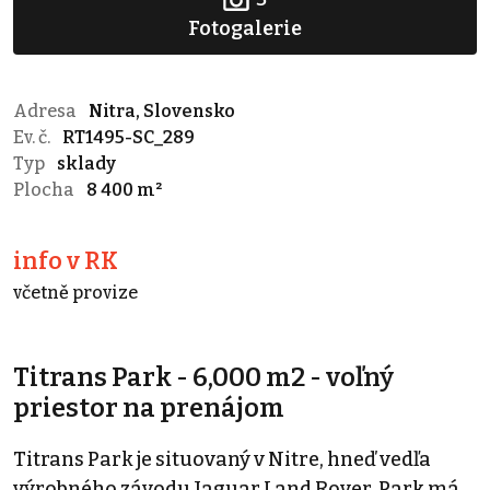
Fotogalerie
Adresa
Nitra, Slovensko
Ev. č.
RT1495-SC_289
Typ
sklady
Plocha
8 400 m²
info v RK
včetně provize
Titrans Park - 6,000 m2 - voľný
priestor na prenájom
Titrans Park je situovaný v Nitre, hneď vedľa
výrobného závodu Jaguar Land Rover. Park má