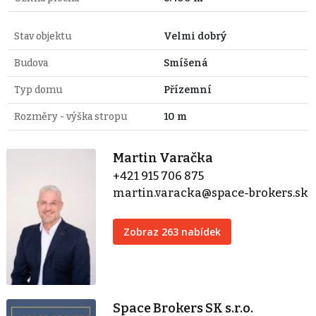
Stav objektu
Velmi dobrý
Budova
Smíšená
Typ domu
Přízemní
Rozměry - výška stropu
10 m
Martin Varačka
+421 915 706 875
martin.varacka@space-brokers.sk
Zobraz 263 nabídek
Space Brokers SK s.r.o.