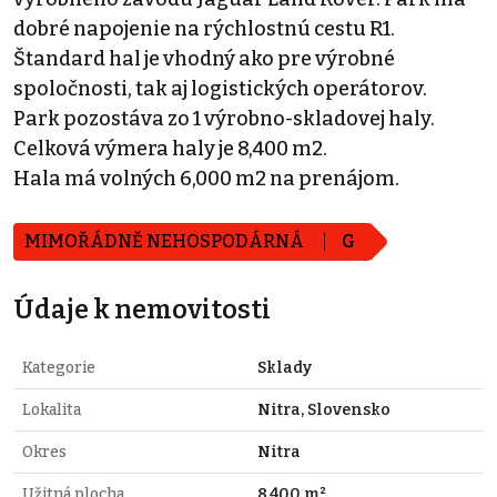
dobré napojenie na rýchlostnú cestu R1.
Štandard hal je vhodný ako pre výrobné
spoločnosti, tak aj logistických operátorov.
Park pozostáva zo 1 výrobno-skladovej haly.
Celková výmera haly je 8,400 m2.
Hala má volných 6,000 m2 na prenájom.
MIMOŘÁDNĚ NEHOSPODÁRNÁ
G
Údaje k nemovitosti
Kategorie
Sklady
Lokalita
Nitra, Slovensko
Okres
Nitra
Užitná plocha
8.400 m²