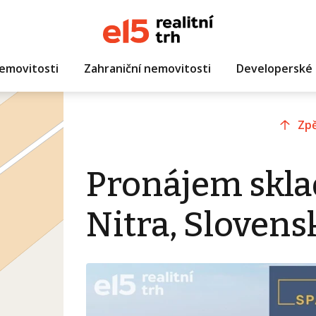
emovitosti
Zahraniční nemovitosti
Developerské 
Zpě
Pronájem skla
Nitra, Slovens