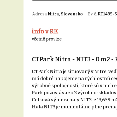
Adresa
Nitra, Slovensko
Ev. č.
RT1495-
info v RK
včetně provize
CTPark Nitra - NIT3 - 0 m2 -
CTPark Nitra je situovaný v Nitre, v
má dobré napojenie na rýchlostnú ce
výrobné spoločnosti, ktoré sú v nich 
Park pozostáva zo 3 výrobno-skladov
Celková výmera haly NIT3 je 13,659 m
Hala NIT3 je momentálne plne prenaj