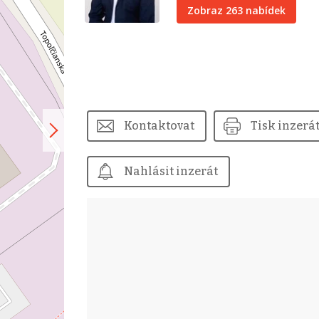
Zobraz 263 nabídek
Kontaktovat
Tisk inzerá
Nahlásit inzerát