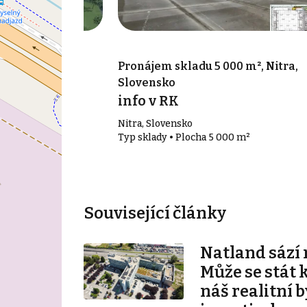
00 m², Vráble,
Pronájem skladu 5 000 m², Nitra,
Slovensko
info v RK
Nitra, Slovensko
00 m²
Typ sklady • Plocha 5 000 m²
Související články
Natland sází 
Může se stát 
náš realitní b