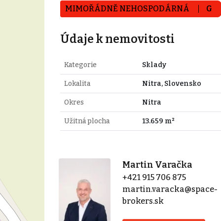
MIMOŘÁDNĚ NEHOSPODÁRNÁ
G
Údaje k nemovitosti
Kategorie
Sklady
Lokalita
Nitra, Slovensko
Okres
Nitra
Užitná plocha
13.659 m²
Martin Varačka
+421 915 706 875
martin.varacka@space-
brokers.sk