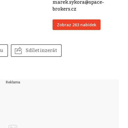
marek.sykora@space-
brokers.cz
Zobraz 263 nabídek
tu
Sdílet inzerát