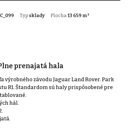
SC_099
Typ
sklady
Plocha
13 659 m²
 Plne prenajatá hala
edľa výrobného závodu Jaguar Land Rover. Park
stu R1. Štandardom sú haly prispôsobené pre
etablované.
ých hál.
2.
atá.