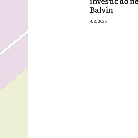
investic do n
Balvín
4. 3. 2026