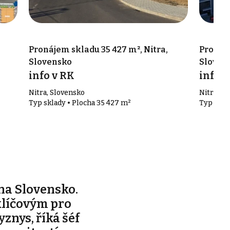
Pronájem skladu 35 427 m², Nitra,
Pronáje
Slovensko
Sloven
info v RK
info v
Nitra, Slovensko
Nitra, S
Typ sklady • Plocha 35 427 m²
Typ skla
na Slovensko.
klíčovým pro
yznys, říká šéf