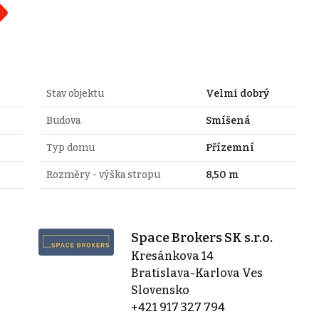
Stav objektu
Velmi dobrý
Budova
Smíšená
Typ domu
Přízemní
Rozměry - výška stropu
8,50 m
Space Brokers SK s.r.o.
Kresánkova 14
Bratislava-Karlova Ves
Slovensko
+421 917 327 794