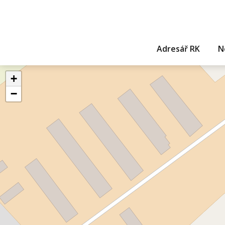
Adresář RK
N
+
−