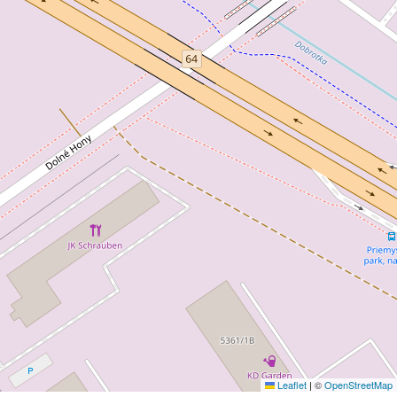
Leaflet
|
©
OpenStreetMap