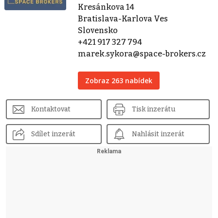
Kresánkova 14
Bratislava-Karlova Ves
Slovensko
+421 917 327 794
marek.sykora@space-brokers.cz
Zobraz 263 nabídek
Kontaktovat
Tisk inzerátu
Sdílet inzerát
Nahlásit inzerát