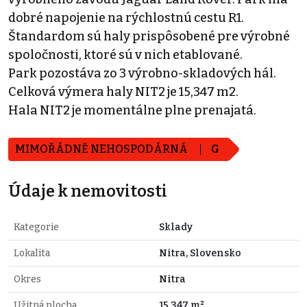
dobré napojenie na rýchlostnú cestu R1.
Štandardom sú haly prispôsobené pre výrobné
spoločnosti, ktoré sú v nich etablované.
Park pozostáva zo 3 výrobno-skladových hál.
Celková výmera haly NIT2 je 15,347 m2.
Hala NIT2 je momentálne plne prenajatá.
MIMOŘÁDNĚ NEHOSPODÁRNÁ
G
Údaje k nemovitosti
Kategorie
Sklady
Lokalita
Nitra, Slovensko
Okres
Nitra
Užitná plocha
15.347 m²