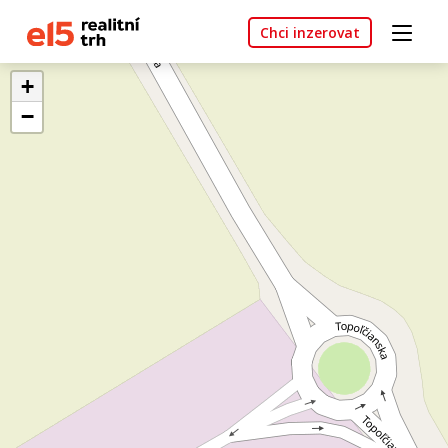
Chci inzerovat
+
−