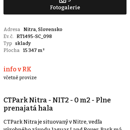
Fotogalerie
Adresa
Nitra, Slovensko
Ev. č.
RT1495-SC_098
Typ
sklady
Plocha
15 347 m²
info v RK
včetně provize
CTPark Nitra - NIT2 - 0 m2 - Plne
prenajatá hala
CTPark Nitra je situovaný v Nitre, vedľa
výrobného závodu Jaguar Land Rover. Park má