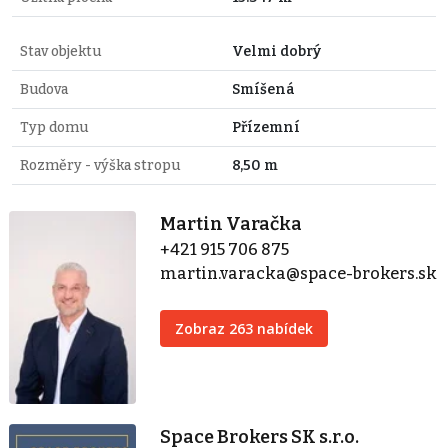
Stav objektu
Velmi dobrý
Budova
Smíšená
Typ domu
Přízemní
Rozměry - výška stropu
8,50 m
Martin Varačka
+421 915 706 875
martin.varacka@space-brokers.sk
Zobraz 263 nabídek
Space Brokers SK s.r.o.