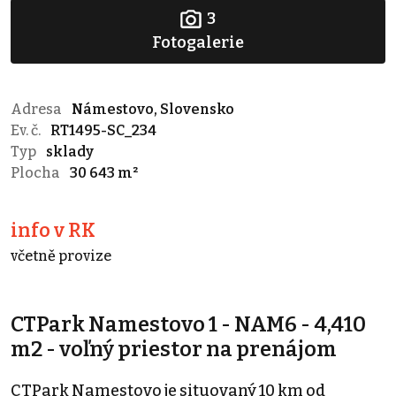
3
Fotogalerie
Adresa
Námestovo, Slovensko
Ev. č.
RT1495-SC_234
Typ
sklady
Plocha
30 643 m²
info v RK
včetně provize
CTPark Namestovo 1 - NAM6 - 4,410
m2 - voľný priestor na prenájom
CTPark Namestovo je situovaný 10 km od