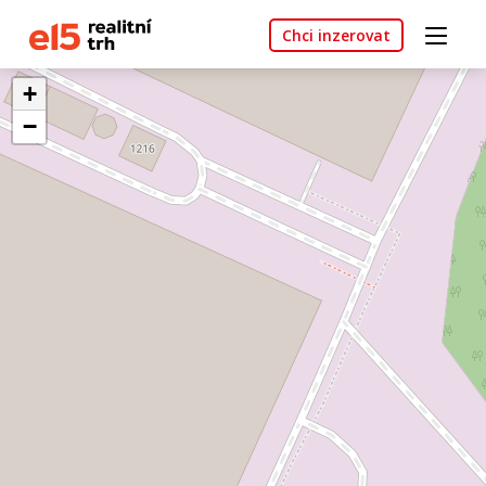
Chci inzerovat
+
−