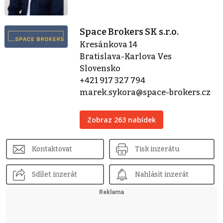
Space Brokers SK s.r.o.
Kresánkova 14
Bratislava-Karlova Ves
Slovensko
+421 917 327 794
marek.sykora@space-brokers.cz
Zobraz 263 nabídek
Kontaktovat
Tisk inzerátu
Sdílet inzerát
Nahlásit inzerát