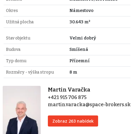
Okres
Námestovo
Užitná plocha
30.643 m²
Stav objektu
Velmi dobrý
Budova
Smíšená
Typ domu
Přízemní
Rozměry - výška stropu
8 m
Martin Varačka
+421 915 706 875
martin.varacka@space-brokers.sk
Zobraz 263 nabídek