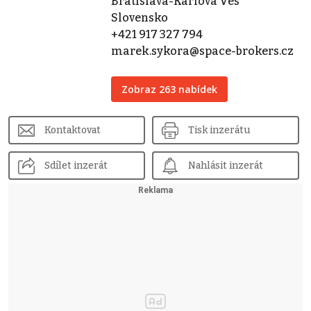
Bratislava-Karlova Ves
Slovensko
+421 917 327 794
marek.sykora@space-brokers.cz
Zobraz 263 nabídek
Kontaktovat
Tisk inzerátu
Sdílet inzerát
Nahlásit inzerát