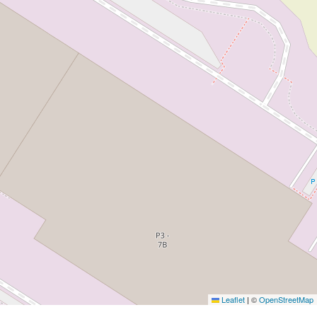
Leaflet
|
©
OpenStreetMap