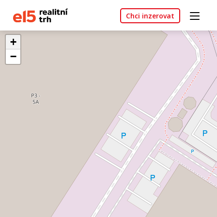
Chci inzerovat
+
−