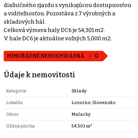
diaľničného zjazdu s vynikajúcou dostupnosťou
a viditeľnosťou. Pozostáva z 7 výrobných a
skladových hál.
Celková výmera haly DC6 je 54,301 m2.
V hale DC6 je aktuálne voľných 5,000 m2.
MIMOŘÁDNĚ NEHOSPODÁRNÁ
G
Údaje k nemovitosti
Kategorie
Sklady
Lokalita
Lozorno, Slovensko
Okres
Malacky
Užitná plocha
54.301 m²