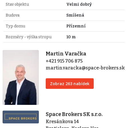
Stav objektu
Velmi dobrý
Budova
Smíšená
Typ domu
Přízemní
Rozměry - výška stropu
10 m
Martin Varačka
+421 915 706 875
martin.varacka@space-brokers.sk
Zobraz 263 nabídek
Space Brokers SK s.r.o.
Kresánkova 14