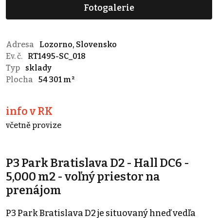
Fotogalerie
Adresa
Lozorno, Slovensko
Ev. č.
RT1495-SC_018
Typ
sklady
Plocha
54 301 m²
info v RK
včetně provize
P3 Park Bratislava D2 - Hall DC6 -
5,000 m2 - voľný priestor na
prenájom
P3 Park Bratislava D2 je situovaný hneď vedľa