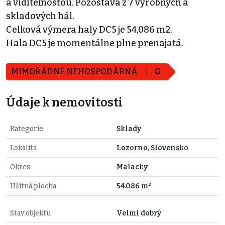
a viditeľnosťou. Pozostáva z 7 výrobných a
skladových hál.
Celková výmera haly DC5 je 54,086 m2.
Hala DC5 je momentálne plne prenajatá.
MIMOŘÁDNĚ NEHOSPODÁRNÁ
G
Údaje k nemovitosti
Kategorie
Sklady
Lokalita
Lozorno, Slovensko
Okres
Malacky
Užitná plocha
54.086 m²
Stav objektu
Velmi dobrý