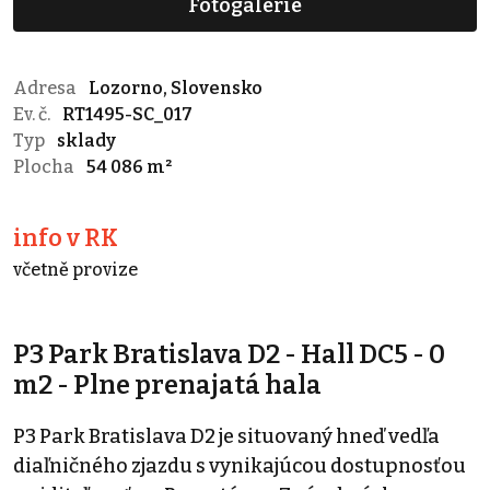
Fotogalerie
Adresa
Lozorno, Slovensko
Ev. č.
RT1495-SC_017
Typ
sklady
Plocha
54 086 m²
info v RK
včetně provize
P3 Park Bratislava D2 - Hall DC5 - 0
m2 - Plne prenajatá hala
P3 Park Bratislava D2 je situovaný hneď vedľa
diaľničného zjazdu s vynikajúcou dostupnosťou