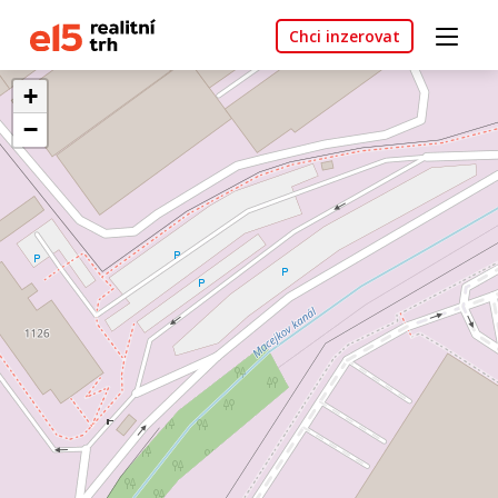
Chci inzerovat
+
−