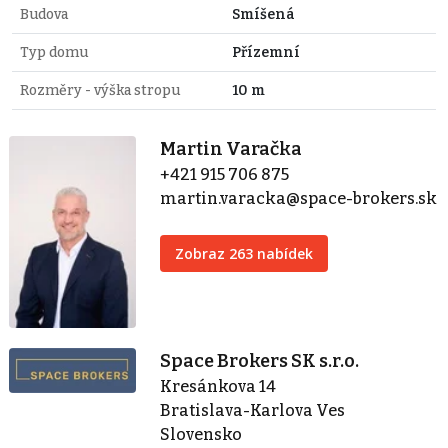
Budova
Smíšená
Typ domu
Přízemní
Rozměry - výška stropu
10 m
Martin Varačka
+421 915 706 875
martin.varacka@space-brokers.sk
Zobraz 263 nabídek
Space Brokers SK s.r.o.
Kresánkova 14
Bratislava-Karlova Ves
Slovensko