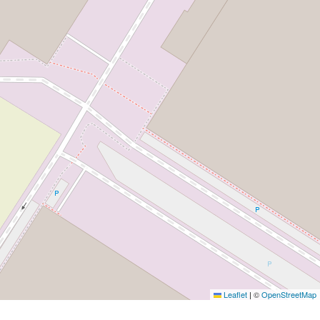
Leaflet
|
©
OpenStreetMap