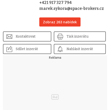
+421 917 327 794
marek.sykora@space-brokers.cz
Zobraz 263 nabídek
Kontaktovat
Tisk inzerátu
Sdílet inzerát
Nahlásit inzerát