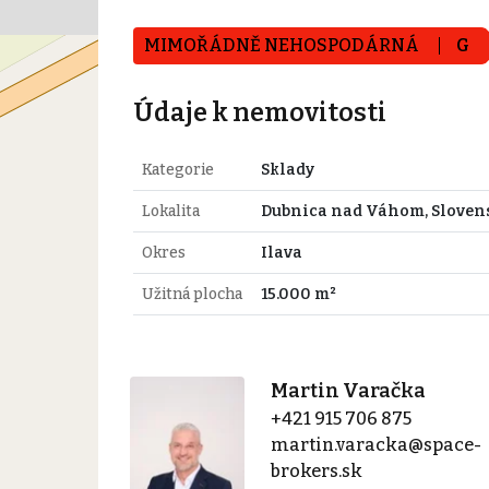
MIMOŘÁDNĚ NEHOSPODÁRNÁ
G
Údaje k nemovitosti
Kategorie
Sklady
Lokalita
Dubnica nad Váhom, Sloven
Okres
Ilava
Užitná plocha
15.000 m²
Martin Varačka
+421 915 706 875
martin.varacka@space-
brokers.sk