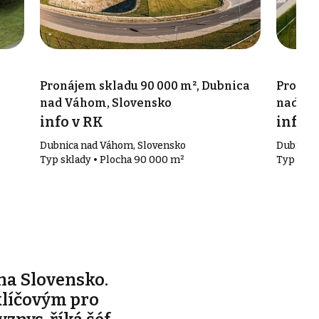
Pronájem skladu 90 000 m², Dubnica
Pronáje
nad Váhom, Slovensko
nad Vá
info v RK
info v
Dubnica nad Váhom, Slovensko
Dubnica 
Typ sklady • Plocha 90 000 m²
Typ skla
na Slovensko.
klíčovým pro