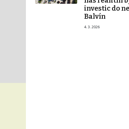
náš realitní b
investic do n
Balvín
4. 3. 2026