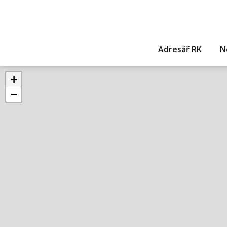
Adresář RK
N
+
−