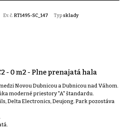
Ev. č.
RT1495-SC_147
Typ
sklady
2 - 0 m2 - Plne prenajatá hala
ný medzi Novou Dubnicou a Dubnicou nad Váhom.
úka moderné priestory "A" štandardu.
ls, Delta Electronics, Deujong. Park pozostáva
.
tá.