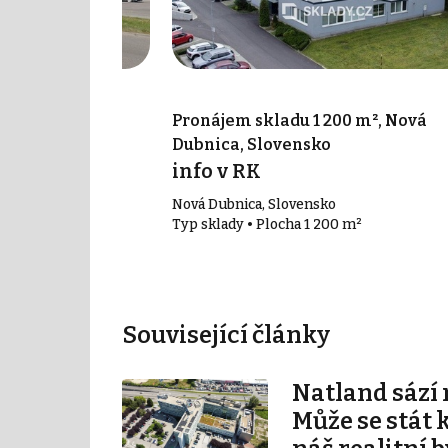
383 m², Ilava,
Pronájem skladu 1 200 m², Nová
Dubnica, Slovensko
info v RK
Nová Dubnica, Slovensko
383 m²
Typ sklady • Plocha 1 200 m²
Související články
Natland sází 
Může se stát 