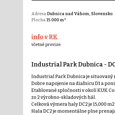
Adresa
Dubnica nad Váhom, Slovensko
Plocha
15 000 m²
info v RK
včetně provize
Industrial Park Dubnica - DC
Industrial Park Dubnica je situova
Dobre napojenie na diaľnicu D1 a pon
Etablované spločnosti v okolí KUK Coi
zo 2 výrobno-skladových hál.
Celková výmera haly DC2 je 15,000 m2
Hala DC2 je momentálne plne prenaja