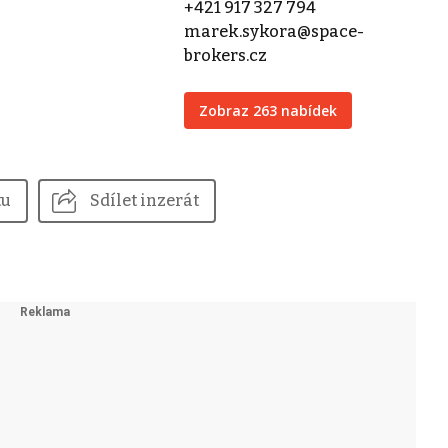
+421 917 327 794
marek.sykora@space-
brokers.cz
Zobraz 263 nabídek
tu
Sdílet inzerát