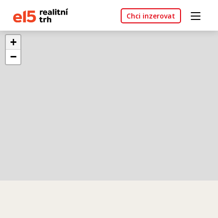
Chci inzerovat
+
−