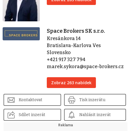
Space Brokers SK s.r.o.
Kresánkova 14
Bratislava-Karlova Ves
Slovensko
+421 917 327 794
marek.sykora@space-brokers.cz
Zobraz 263 nabídek
Kontaktovat
Tisk inzerátu
Sdílet inzerát
Nahlásit inzerát