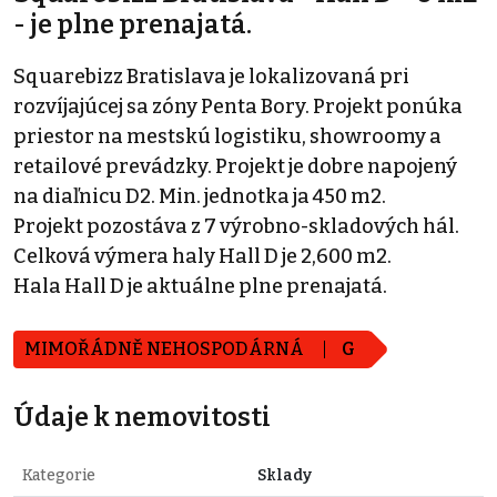
- je plne prenajatá.
Squarebizz Bratislava je lokalizovaná pri
rozvíjajúcej sa zóny Penta Bory. Projekt ponúka
priestor na mestskú logistiku, showroomy a
retailové prevádzky. Projekt je dobre napojený
na diaľnicu D2. Min. jednotka ja 450 m2.
Projekt pozostáva z 7 výrobno-skladových hál.
Celková výmera haly Hall D je 2,600 m2.
Hala Hall D je aktuálne plne prenajatá.
MIMOŘÁDNĚ NEHOSPODÁRNÁ
G
Údaje k nemovitosti
Kategorie
Sklady