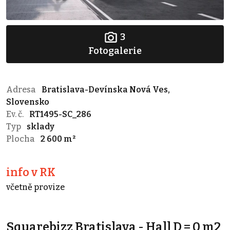
3
Fotogalerie
Adresa
Bratislava-Devínska Nová Ves,
Slovensko
Ev. č.
RT1495-SC_286
Typ
sklady
Plocha
2 600 m²
info v RK
včetně provize
Squarebizz Bratislava - Hall D = 0 m2