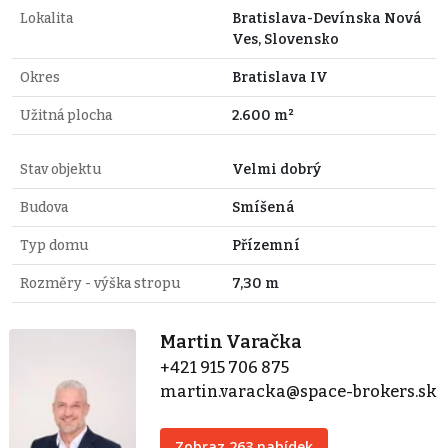
Lokalita
Bratislava-Devínska Nová
Ves, Slovensko
Okres
Bratislava IV
Užitná plocha
2.600 m²
Stav objektu
Velmi dobrý
Budova
Smíšená
Typ domu
Přízemní
Rozměry - výška stropu
7,30 m
Martin Varačka
+421 915 706 875
martin.varacka@space-brokers.sk
Zobraz 263 nabídek