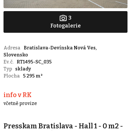
3
Fotogalerie
Adresa
Bratislava-Devínska Nová Ves,
Slovensko
Ev. č.
RT1495-SC_035
Typ
sklady
Plocha
5 295 m²
info v RK
včetně provize
Presskam Bratislava - Hall 1 - 0 m2 -