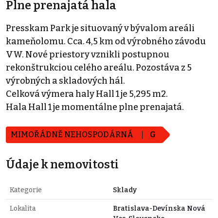
Plne prenajatá hala
Presskam Park je situovaný v bývalom areáli
kameňolomu. Cca. 4,5 km od výrobného závodu
VW. Nové priestory vznikli postupnou
rekonštrukciou celého areálu. Pozostáva z 5
výrobných a skladových hál.
Celková výmera haly Hall 1 je 5,295 m2.
Hala Hall 1 je momentálne plne prenajatá.
MIMOŘÁDNĚ NEHOSPODÁRNÁ
G
Údaje k nemovitosti
Kategorie
Sklady
Lokalita
Bratislava-Devínska Nová