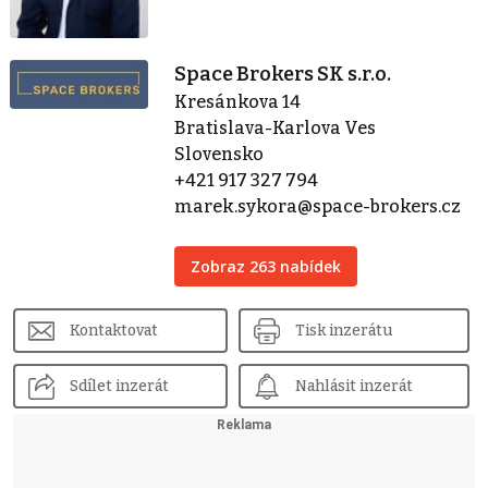
Space Brokers SK s.r.o.
Kresánkova 14
Bratislava-Karlova Ves
Slovensko
+421 917 327 794
marek.sykora@space-brokers.cz
Zobraz 263 nabídek
Kontaktovat
Tisk inzerátu
Sdílet inzerát
Nahlásit inzerát