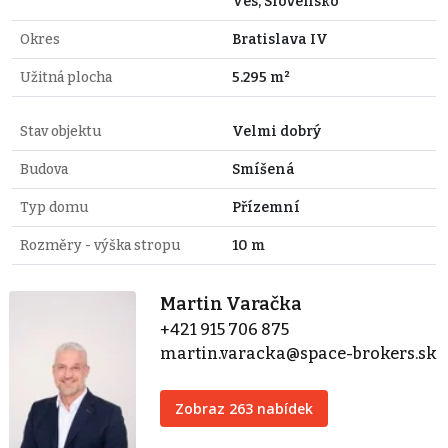
Ves, Slovensko
Okres
Bratislava IV
Užitná plocha
5.295 m²
Stav objektu
Velmi dobrý
Budova
Smíšená
Typ domu
Přízemní
Rozměry - výška stropu
10 m
Martin Varačka
+421 915 706 875
martin.varacka@space-brokers.sk
Zobraz 263 nabídek