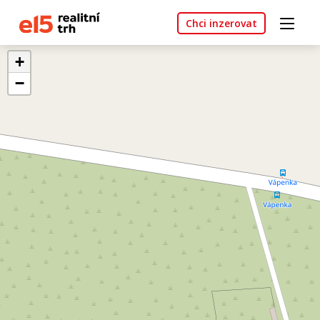
Chci inzerovat
+
−