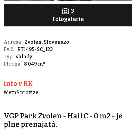
3
Fotogalerie
Adresa
Zvolen, Slovensko
Ev. č.
RT1495-SC_123
Typ
sklady
Plocha
8 049 m²
info v RK
včetně provize
VGP Park Zvolen - Hall C - 0 m2 - je
plne prenajatá.