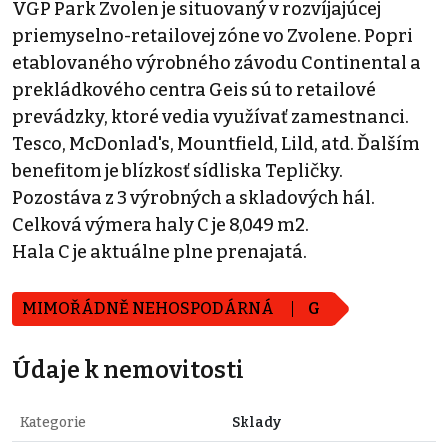
VGP Park Zvolen je situovaný v rozvíjajúcej
priemyselno-retailovej zóne vo Zvolene. Popri
etablovaného výrobného závodu Continental a
prekládkového centra Geis sú to retailové
prevádzky, ktoré vedia využívať zamestnanci.
Tesco, McDonlad's, Mountfield, Lild, atd. Ďalším
benefitom je blízkosť sídliska Tepličky.
Pozostáva z 3 výrobných a skladových hál.
Celková výmera haly C je 8,049 m2.
Hala C je aktuálne plne prenajatá.
MIMOŘÁDNĚ NEHOSPODÁRNÁ
G
Údaje k nemovitosti
Kategorie
Sklady