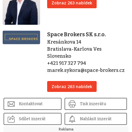
Zobraz 263 nabídek
Space Brokers SK s.r.o.
Kresánkova 14
Bratislava-Karlova Ves
Slovensko
+421 917 327 794
marek.sykora@space-brokers.cz
Zobraz 263 nabídek
Kontaktovat
Tisk inzerátu
Sdílet inzerát
Nahlásit inzerát