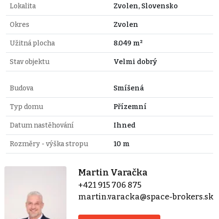
Lokalita
Zvolen, Slovensko
Okres
Zvolen
Užitná plocha
8.049 m²
Stav objektu
Velmi dobrý
Budova
Smíšená
Typ domu
Přízemní
Datum nastěhování
Ihned
Rozměry - výška stropu
10 m
Martin Varačka
+421 915 706 875
martin.varacka@space-brokers.sk