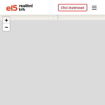
Chci inzerovat
+
−