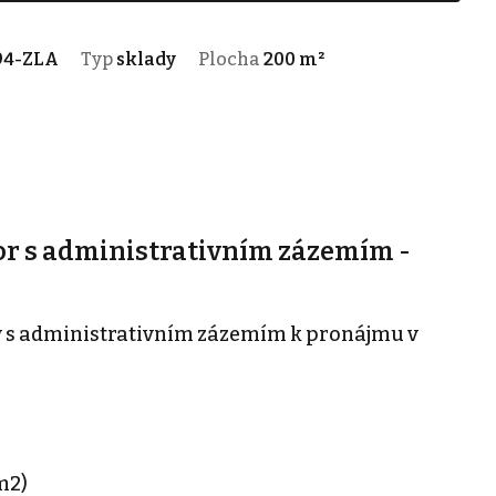
94-ZLA
Typ
sklady
Plocha
200 m²
r s administrativním zázemím -
 s administrativním zázemím k pronájmu v
m2)