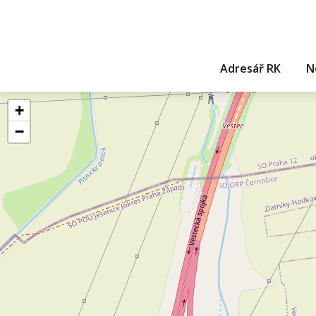
Adresář RK
N
+
−