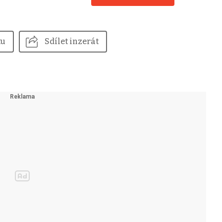
tu
Sdílet inzerát