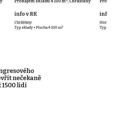
y
Pronájem skladu 4 100 m², Chrášťany
Pronáje
info v RK
info v
Chrášťany
Hostivic
Typ sklady • Plocha 4 100 m²
Typ skla
ongresového
evřít nečekaně
 1500 lidí