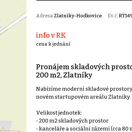
Adresa
Zlatníky-Hodkovice
Ev. č.
RT14
info v RK
cena k jednání
Pronájem skladových prosto
200 m2, Zlatníky
Nabízíme moderní skladové prostory
novém startupovém areálu Zlatníky.
Velikost jednotek:
- 200 m2 skladových prostor
- kanceláře a sociální zázemí (cca 80 