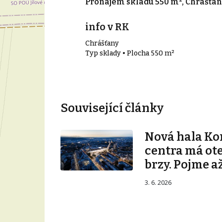
015 m², Rudná
Pronájem skladu 550 m², Chrášťan
info v RK
Chrášťany
15 m²
Typ sklady • Plocha 550 m²
Související články
Nová hala K
centra má ot
brzy. Pojme až
3. 6. 2026