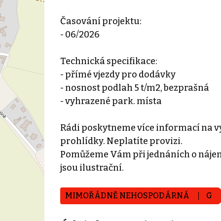
Časování projektu:
- 06/2026
Technická specifikace:
- přímé vjezdy pro dodávky
- nosnost podlah 5 t/m2, bezprašná
- vyhrazené park. místa
Rádi poskytneme více informací na vy
prohlídky. Neplatíte provizi.
Pomůžeme Vám při jednáních o nájem
jsou ilustrační.
MIMOŘÁDNĚ NEHOSPODÁRNÁ
G