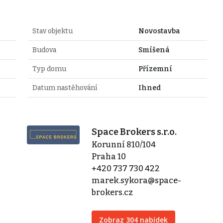
Stav objektu
Novostavba
Budova
Smíšená
Typ domu
Přízemní
Datum nastěhování
Ihned
Space Brokers s.r.o.
Korunní 810/104
Praha 10
+420 737 730 422
marek.sykora@space-
brokers.cz
Zobraz 304 nabídek