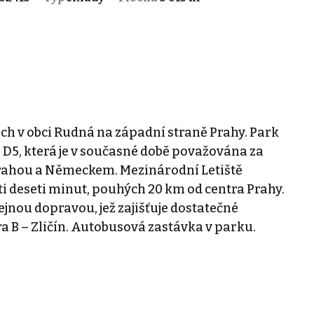
h v obci Rudná na západní straně Prahy. Park
e D5, která je v současné době považována za
i Prahou a Německem. Mezinárodní Letiště
i deseti minut, pouhých 20 km od centra Prahy.
ejnou dopravou, jež zajišťuje dostatečné
ra B – Zličín. Autobusová zastávka v parku.