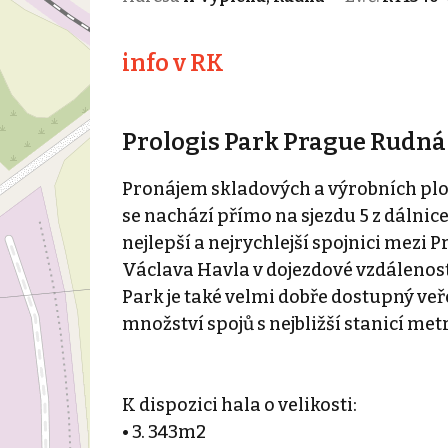
info v RK
Prologis Park Prague Rudná
Pronájem skladových a výrobních ploc
se nachází přímo na sjezdu 5 z dálnic
nejlepší a nejrychlejší spojnici mez
Václava Havla v dojezdové vzdálenost
Park je také velmi dobře dostupný veř
množství spojů s nejbližší stanicí met
K dispozici hala o velikosti:
• 3. 343m2