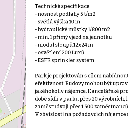
Technické specifikace:
- nosnost podlahy 5 t/m2
- světlá výška 10 m
- hydraulické můstky 1/800 m2
- min. 1 přímý vjezd na jednotku
- modul sloupů 12x24 m
- osvětlení 200 Luxů
- ESFR sprinkler system
Park je projektován s cílem nabídnou
efektivnost. Budovy mohou být uprav
jakéhokoliv nájemce. Kancelářské pros
době sídlí v parku přes 20 výrobních,
zaměstnávají přes 1 500 zaměstnanc
V závislosti na požadavcích nájemce s