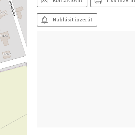
Kontaktovat
Tisk inzerá
Nahlásit inzerát