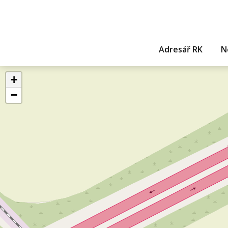
Adresář RK
N
+
−