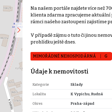
Na našem portále najdete více než 70
klienta zdarma zpracujeme aktuální p
rámci našeho zastoupení zajistíme p
V případě zájmu o tuto či jinou nemovi
prohlídku ještě dnes.
MIMOŘÁDNĚ NEHOSPODÁRNÁ
G
Údaje k nemovitosti
Kategorie
Sklady
Lokalita
K Vypichu, Rudná
Okres
Praha-západ