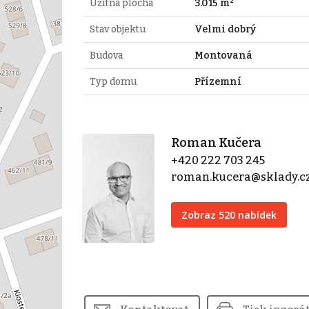
Užitná plocha
3.015 m²
Stav objektu
Velmi dobrý
Budova
Montovaná
Typ domu
Přízemní
Roman Kučera
+420 222 703 245
roman.kucera@sklady.c
Zobraz 520 nabídek