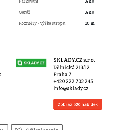
Parkování
Ano
Garáž
Ano
Rozměry - výška stropu
10 m
SKLADY.CZ s.r.o.
Dělnická 213/12
z
Praha 7
+420 222 703 245
info@sklady.cz
Zobraz 520 nabídek