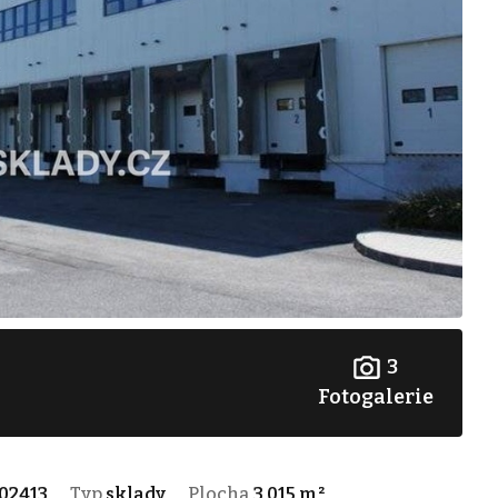
3
Fotogalerie
02413
Typ
sklady
Plocha
3 015 m²