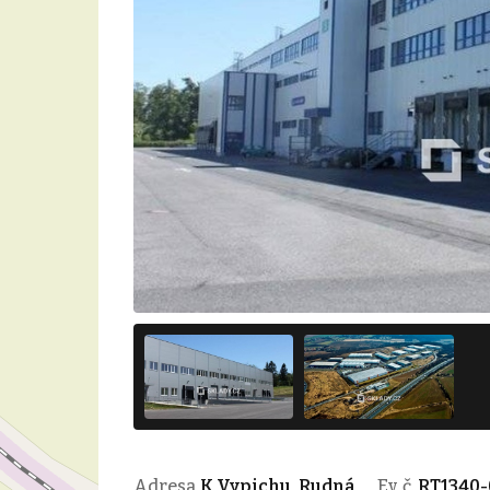
Adresa
K Vypichu, Rudná
Ev. č.
RT1340-