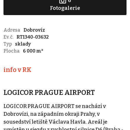
6
Fotogalerie
Adresa
Dobrovíz
Ev. č.
RT1340-03632
Typ
sklady
Plocha
6 000 m²
info v RK
LOGICOR PRAGUE AIRPORT
LOGICOR PRAGUE AIRPORT se nachází v
Dobrovízi, na západním okraji Prahy, v
sousedství letiště Václava Havla. Areál je
umístěn u sjezdu z rychlostní silnice D6 (Praha -