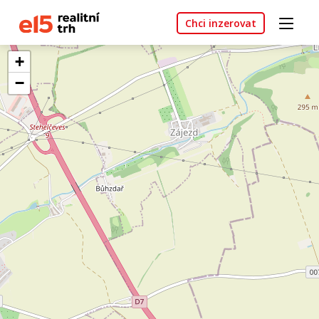
Chci inzerovat
+
−