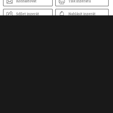
Kontaktovat
Tisk inzerátu
Sdílet inzerát
Nahlásit inzerát