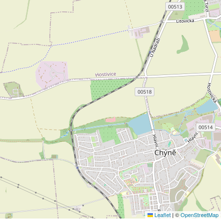
Leaflet
|
©
OpenStreetMap