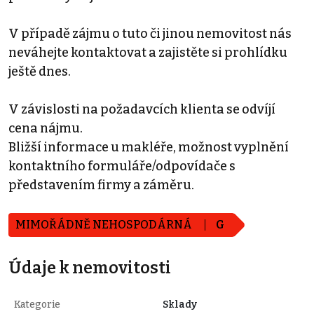
V případě zájmu o tuto či jinou nemovitost nás
neváhejte kontaktovat a zajistěte si prohlídku
ještě dnes.
V závislosti na požadavcích klienta se odvíjí
cena nájmu.
Bližší informace u makléře, možnost vyplnění
kontaktního formuláře/odpovídače s
představením firmy a záměru.
MIMOŘÁDNĚ NEHOSPODÁRNÁ
G
Údaje k nemovitosti
Kategorie
Sklady