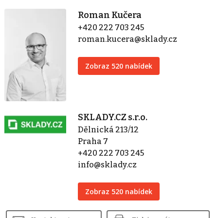
Roman Kučera
+420 222 703 245
roman.kucera@sklady.cz
Zobraz 520 nabídek
SKLADY.CZ s.r.o.
Dělnická 213/12
Praha 7
+420 222 703 245
info@sklady.cz
Zobraz 520 nabídek