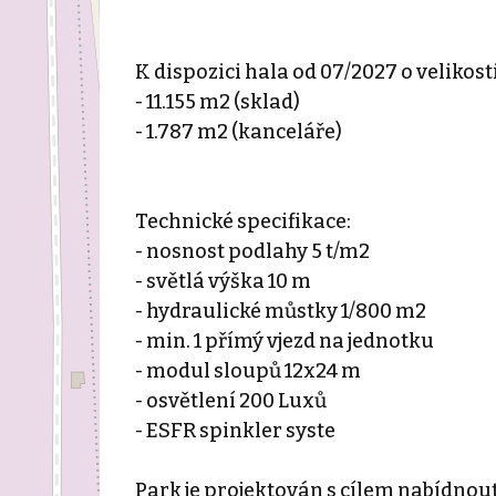
K dispozici hala od 07/2027 o velikosti
- 11.155 m2 (sklad)
- 1.787 m2 (kanceláře)
Technické specifikace:
- nosnost podlahy 5 t/m2
- světlá výška 10 m
- hydraulické můstky 1/800 m2
- min. 1 přímý vjezd na jednotku
- modul sloupů 12x24 m
- osvětlení 200 Luxů
- ESFR spinkler syste
Park je projektován s cílem nabídnou