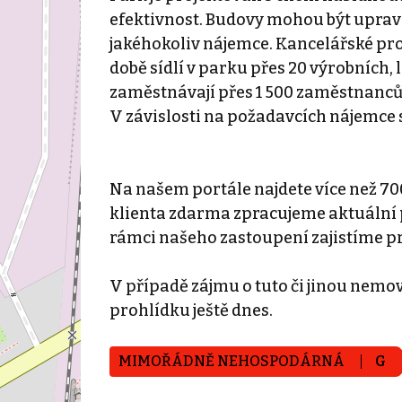
efektivnost. Budovy mohou být uprav
jakéhokoliv nájemce. Kancelářské pros
době sídlí v parku přes 20 výrobních,
zaměstnávají přes 1 500 zaměstnanc
V závislosti na požadavcích nájemce s
Na našem portále najdete více než 70
klienta zdarma zpracujeme aktuální p
rámci našeho zastoupení zajistíme p
V případě zájmu o tuto či jinou nemovi
prohlídku ještě dnes.
MIMOŘÁDNĚ NEHOSPODÁRNÁ
G