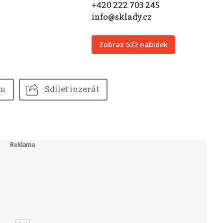
+420 222 703 245
info@sklady.cz
Zobraz 522 nabídek
tu
Sdílet inzerát