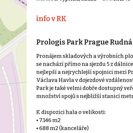
info v RK
Prologis Park Prague Rudná
Pronájem skladových a výrobních ploc
se nachází přímo na sjezdu 5 z dálnic
nejlepší a nejrychlejší spojnici mez
Václava Havla v dojezdové vzdálenost
Park je také velmi dobře dostupný veř
množství spojů s nejbližší stanicí met
K dispozici hala o velikosti:
• 7.146 m2
• 688 m2 (kanceláře)