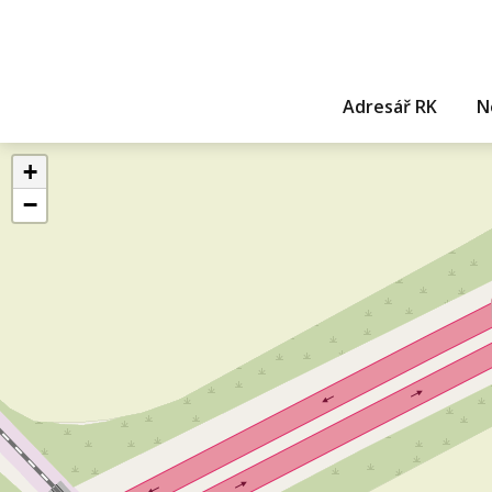
Adresář RK
N
+
−