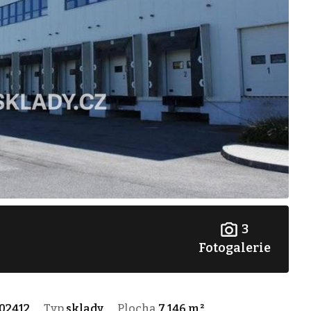
3
Fotogalerie
02412
Typ
sklady
Plocha
7 146 m²