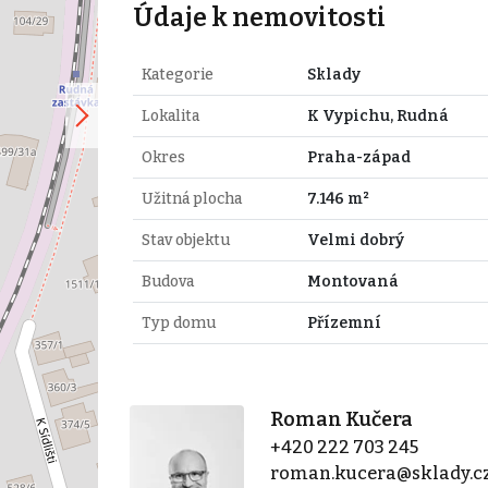
Údaje k nemovitosti
Kategorie
Sklady
Lokalita
K Vypichu, Rudná
Okres
Praha-západ
Užitná plocha
7.146 m²
Stav objektu
Velmi dobrý
Budova
Montovaná
Typ domu
Přízemní
Roman Kučera
+420 222 703 245
roman.kucera@sklady.c