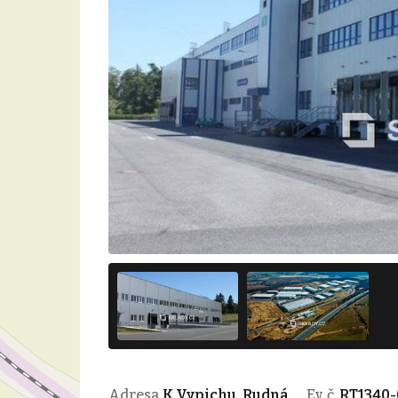
Adresa
K Vypichu, Rudná
Ev. č.
RT1340-