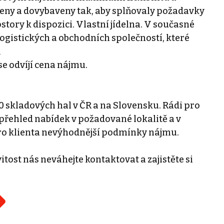
eny a dovybaveny tak, aby splňovaly požadavky
tory k dispozici. Vlastní jídelna. V současné
 logistických a obchodních společností, které
ů
e odvíjí cena nájmu.
0 skladových hal v ČR a na Slovensku. Rádi pro
řehled nabídek v požadované lokalitě a v
ro klienta nevýhodnější podmínky nájmu.
tost nás neváhejte kontaktovat a zajistěte si