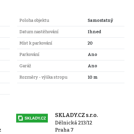
Poloha objektu
Samostatný
Datum nastěhování
Ihned
Míst k parkování
20
Parkování
Ano
Garáž
Ano
Rozměry - výška stropu
10 m
SKLADY.CZ s.r.o.
Dělnická 213/12
z
Praha 7