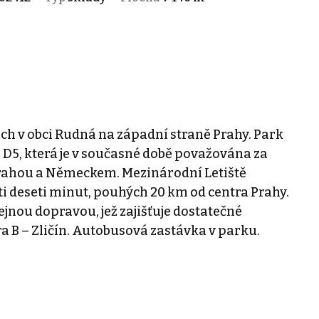
h v obci Rudná na západní straně Prahy. Park
e D5, která je v současné době považována za
i Prahou a Německem. Mezinárodní Letiště
i deseti minut, pouhých 20 km od centra Prahy.
ejnou dopravou, jež zajišťuje dostatečné
ra B – Zličín. Autobusová zastávka v parku.