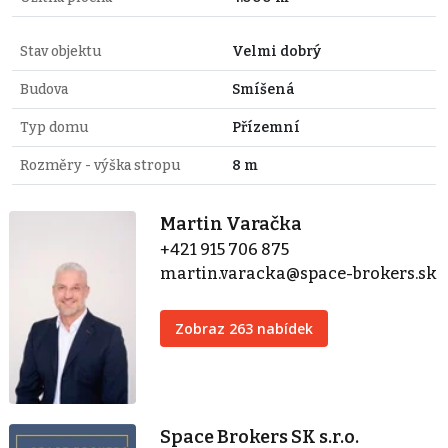
Stav objektu
Velmi dobrý
Budova
Smíšená
Typ domu
Přízemní
Rozměry - výška stropu
8 m
Martin Varačka
+421 915 706 875
martin.varacka@space-brokers.sk
Zobraz 263 nabídek
Space Brokers SK s.r.o.