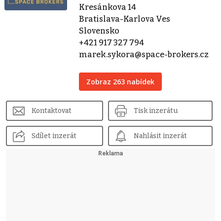
Kresánkova 14
Bratislava-Karlova Ves
Slovensko
+421 917 327 794
marek.sykora@space-brokers.cz
Zobraz 263 nabídek
Kontaktovat
Tisk inzerátu
Sdílet inzerát
Nahlásit inzerát