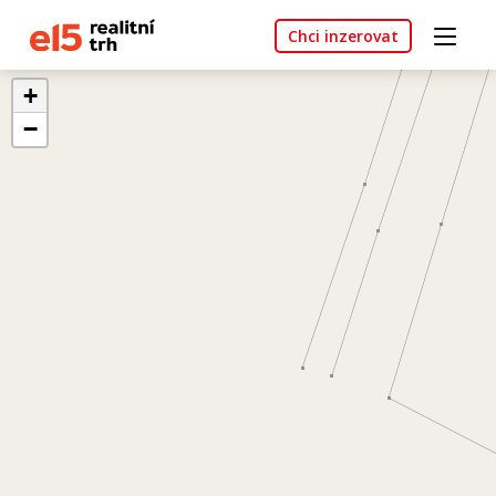
Chci inzerovat
+
−