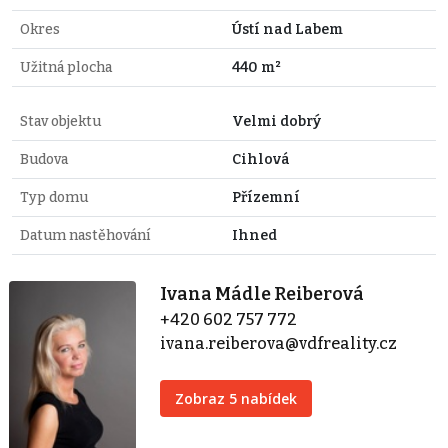
Okres
Ústí nad Labem
Užitná plocha
440 m²
Stav objektu
Velmi dobrý
Budova
Cihlová
Typ domu
Přízemní
Datum nastěhování
Ihned
Ivana Mádle Reiberová
+420 602 757 772
ivana.reiberova@vdfreality.cz
Zobraz 5 nabídek