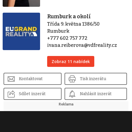
Rumburk a okolí
Třída 9. května 1386/50
Rumburk
+777 602 757 772
ivana.reiberova@vdfreality.cz
Zobraz 11 nabídek
Kontaktovat
Tisk inzerátu
Sdílet inzerát
Nahlásit inzerát