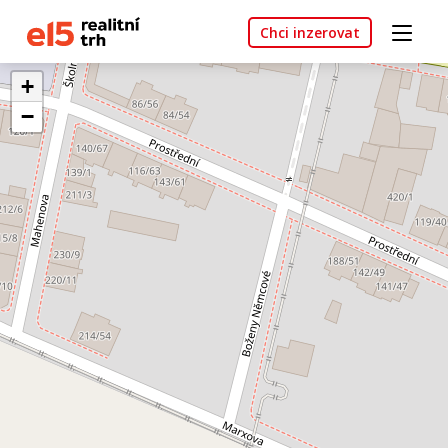
Chci inzerovat
+
−