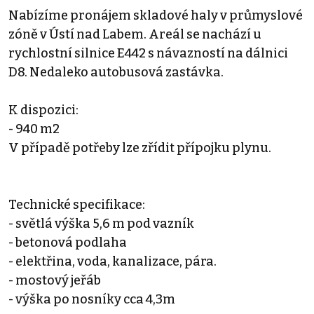
Nabízíme pronájem skladové haly v průmyslové
zóně v Ústí nad Labem. Areál se nachází u
rychlostní silnice E442 s návazností na dálnici
D8. Nedaleko autobusová zastávka.
K dispozici:
- 940 m2
V případě potřeby lze zřídit přípojku plynu.
Technické specifikace:
- světlá výška 5,6 m pod vazník
- betonová podlaha
- elektřina, voda, kanalizace, pára.
- mostový jeřáb
- výška po nosníky cca 4,3m