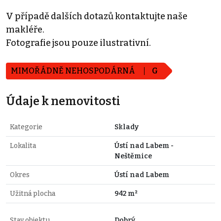
V případě dalších dotazů kontaktujte naše
makléře.
Fotografie jsou pouze ilustrativní.
MIMOŘÁDNĚ NEHOSPODÁRNÁ
G
Údaje k nemovitosti
Kategorie
Sklady
Lokalita
Ústí nad Labem -
Neštěmice
Okres
Ústí nad Labem
Užitná plocha
942 m²
Stav objektu
Dobrý