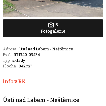
8
Fotogalerie
Adresa
Ústí nad Labem - Neštěmice
Ev. č.
RT1340-03434
Typ
sklady
Plocha
942 m²
info v RK
Ústí nad Labem - Neštěmice