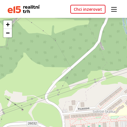
Chci inzerovat
+
−