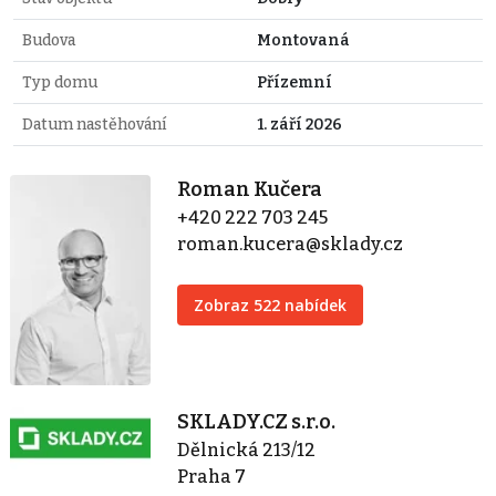
Budova
Montovaná
Typ domu
Přízemní
Datum nastěhování
1. září 2026
Roman Kučera
+420 222 703 245
roman.kucera@sklady.cz
Zobraz 522 nabídek
SKLADY.CZ s.r.o.
Dělnická 213/12
Praha 7