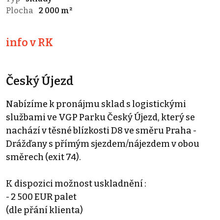
Plocha
2 000 m²
info v RK
Český Újezd
Nabízíme k pronájmu sklad s logistickými
službami ve VGP Parku Český Újezd, který se
nachází v těsné blízkosti D8 ve směru Praha -
Drážďany s přímým sjezdem/nájezdem v obou
směrech (exit 74).
K dispozici možnost uskladnění :
- 2 500 EUR palet
(dle přání klienta)