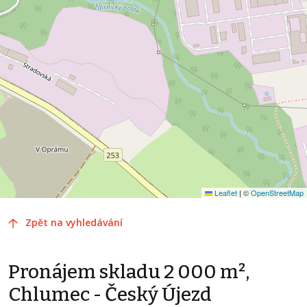
Leaflet
|
©
OpenStreetMap
Zpět na vyhledávání
Pronájem skladu 2 000 m²,
Chlumec - Český Újezd