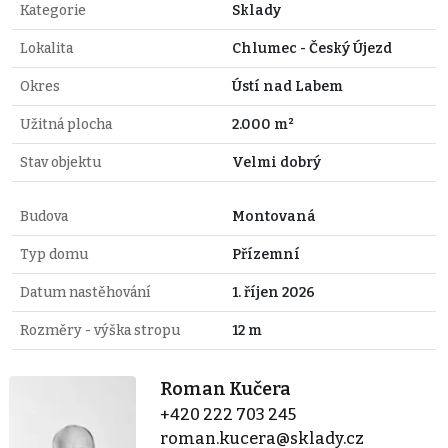
Kategorie
Sklady
Lokalita
Chlumec - Český Újezd
Okres
Ústí nad Labem
Užitná plocha
2.000 m²
Stav objektu
Velmi dobrý
Budova
Montovaná
Typ domu
Přízemní
Datum nastěhování
1. říjen 2026
Rozměry - výška stropu
12 m
Roman Kučera
+420 222 703 245
roman.kucera@sklady.cz