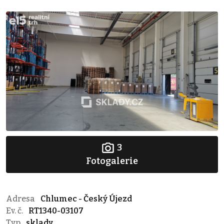
3
Fotogalerie
Adresa
Chlumec - Český Újezd
Ev. č.
RT1340-03107
Typ
sklady