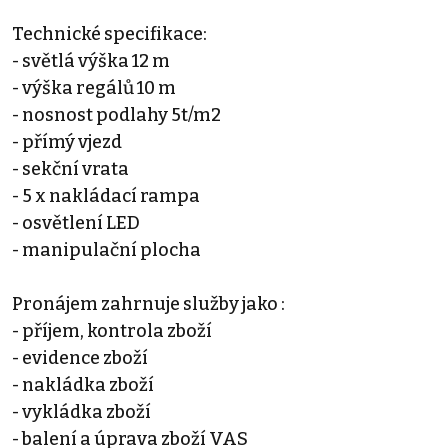
Technické specifikace:
- světlá výška 12 m
- výška regálů 10 m
- nosnost podlahy 5t/m2
- přímý vjezd
- sekční vrata
- 5 x nakládací rampa
- osvětlení LED
- manipulační plocha
Pronájem zahrnuje služby jako :
- příjem, kontrola zboží
- evidence zboží
- nakládka zboží
- vykládka zboží
- balení a úprava zboží VAS