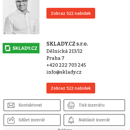
Zobraz 522 nabídek
SKLADY.CZ s.r.o.
Dělnická 213/12
Praha 7
+420 222 703 245
info@sklady.cz
Zobraz 522 nabídek
Kontaktovat
Tisk inzerátu
Sdílet inzerát
Nahlásit inzerát