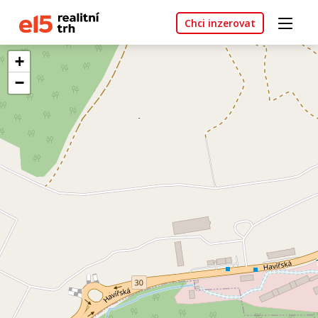
Chci inzerovat
+
−