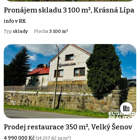
Pronájem skladu 3 100 m², Krásná Lípa
info v RK
Typ
sklady
Plocha
3 100 m²
Prodej restaurace 350 m², Velký Šenov
4 990 000 Kč
(14 257 Kč za m²)