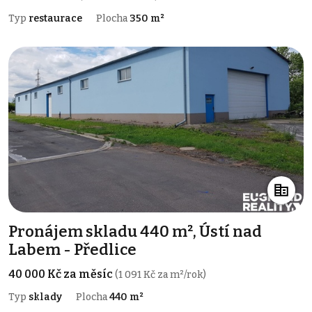
Typ
restaurace
Plocha
350 m²
Pronájem skladu 440 m², Ústí nad
Labem - Předlice
40 000 Kč za měsíc
(1 091 Kč za m²/rok)
Typ
sklady
Plocha
440 m²