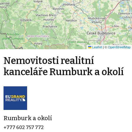
Leaflet
|
©
OpenStreetMap
Nemovitosti realitní
kanceláře Rumburk a okolí
Rumburk a okolí
+777 602 757 772