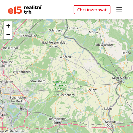
Chci inzerovat
+
−