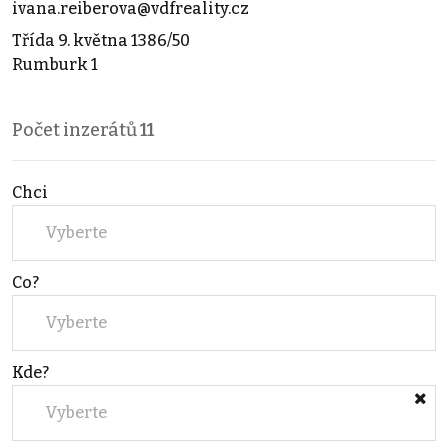
ivana.reiberova@vdfreality.cz
Třída 9. května 1386/50
Rumburk 1
Počet inzerátů
11
Chci
Vyberte
Co?
Vyberte
Kde?
Vyberte