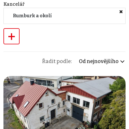
Kancelář
Rumburk a okolí
+
Řadit podle:
Od nejnovějšího