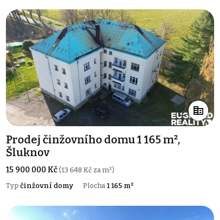
Prodej činžovního domu 1 165 m²,
Šluknov
15 900 000 Kč
(13 648 Kč za m²)
Typ
činžovní domy
Plocha
1 165 m²