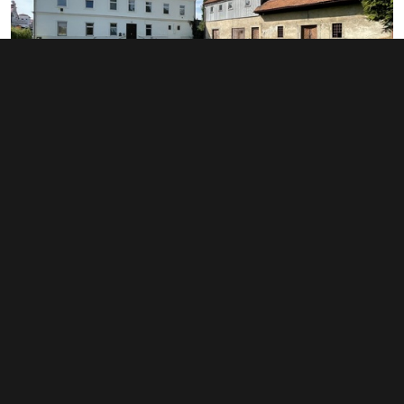
Prodej činžovního domu 300 m²,
Ebersbach, Německo
3 400 000 Kč
(11 333 Kč za m²)
Typ
činžovní domy
Plocha
300 m²