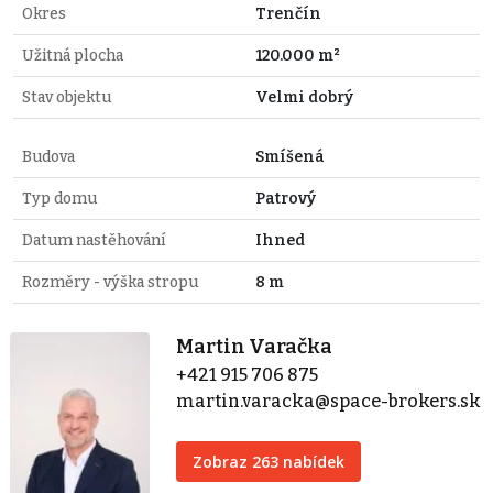
Okres
Trenčín
Užitná plocha
120.000 m²
Stav objektu
Velmi dobrý
Budova
Smíšená
Typ domu
Patrový
Datum nastěhování
Ihned
Rozměry - výška stropu
8 m
Martin Varačka
+421 915 706 875
martin.varacka@space-brokers.sk
Zobraz 263 nabídek