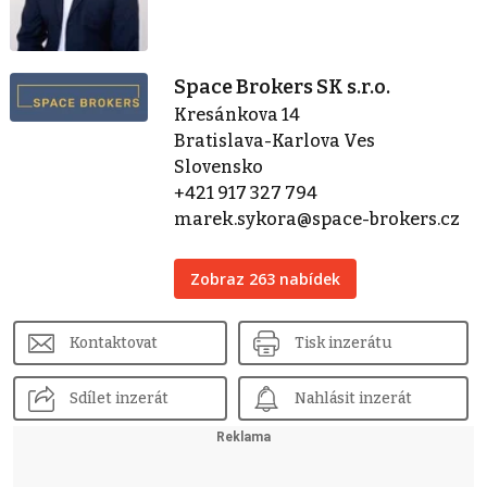
Space Brokers SK s.r.o.
Kresánkova 14
Bratislava-Karlova Ves
Slovensko
+421 917 327 794
marek.sykora@space-brokers.cz
Zobraz 263 nabídek
Kontaktovat
Tisk inzerátu
Sdílet inzerát
Nahlásit inzerát