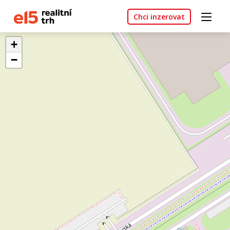
Chci inzerovat
+
−