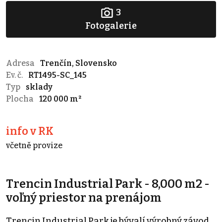
3
Fotogalerie
Adresa
Trenčín, Slovensko
Ev. č.
RT1495-SC_145
Typ
sklady
Plocha
120 000 m²
info v RK
včetně provize
Trencin Industrial Park - 8,000 m2 -
voľný priestor na prenájom
Trencin Industrial Park je bývalí výrobný závod