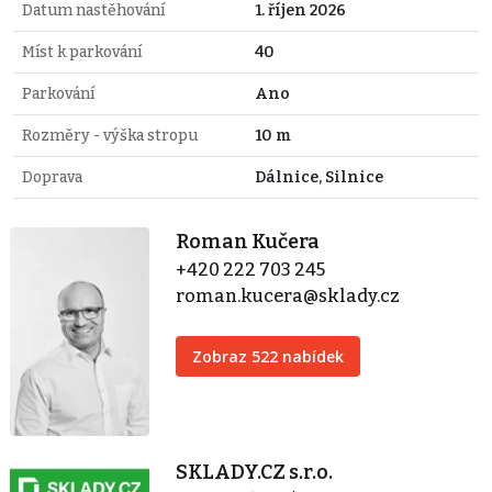
Datum nastěhování
1. říjen 2026
Míst k parkování
40
Parkování
Ano
Rozměry - výška stropu
10 m
Doprava
Dálnice, Silnice
Roman Kučera
+420 222 703 245
roman.kucera@sklady.cz
Zobraz 522 nabídek
SKLADY.CZ s.r.o.