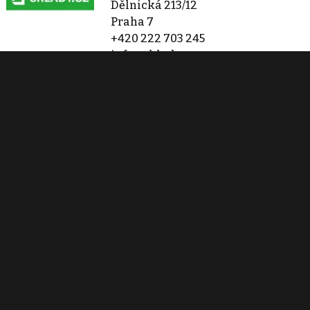
Dělnická 213/12
Praha 7
+420 222 703 245
info@sklady.cz
Zobraz 522 nabídek
Kontaktovat
Tisk inzerátu
Sdílet inzerát
Nahlásit inzerát
Podobné nemovitosti