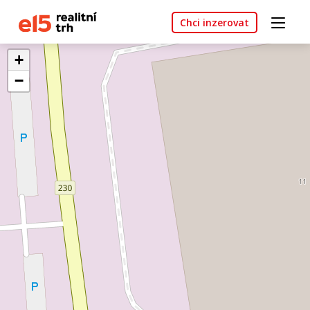
Chci inzerovat
+
−