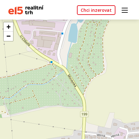
Chci inzerovat
+
−