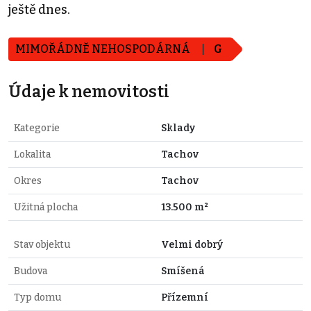
ještě dnes.
MIMOŘÁDNĚ NEHOSPODÁRNÁ
G
Údaje k nemovitosti
Kategorie
Sklady
Lokalita
Tachov
Okres
Tachov
Užitná plocha
13.500 m²
Stav objektu
Velmi dobrý
Budova
Smíšená
Typ domu
Přízemní