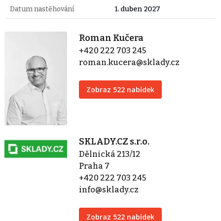
Datum nastěhování
1. duben 2027
Roman Kučera
+420 222 703 245
roman.kucera@sklady.cz
Zobraz 522 nabídek
SKLADY.CZ s.r.o.
Dělnická 213/12
Praha 7
+420 222 703 245
info@sklady.cz
Zobraz 522 nabídek