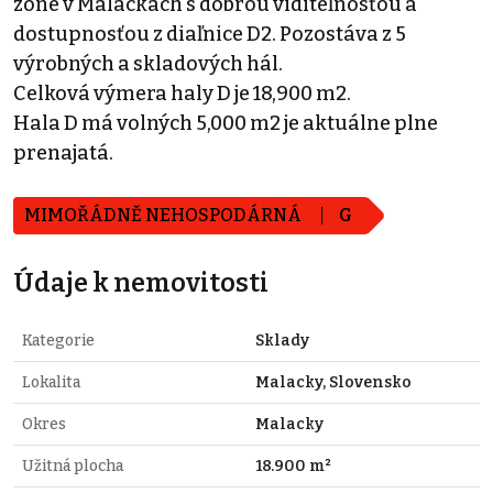
zóne v Malackách s dobrou viditeľnosťou a
dostupnosťou z diaľnice D2. Pozostáva z 5
výrobných a skladových hál.
Celková výmera haly D je 18,900 m2.
Hala D má volných 5,000 m2 je aktuálne plne
prenajatá.
MIMOŘÁDNĚ NEHOSPODÁRNÁ
G
Údaje k nemovitosti
Kategorie
Sklady
Lokalita
Malacky, Slovensko
Okres
Malacky
Užitná plocha
18.900 m²