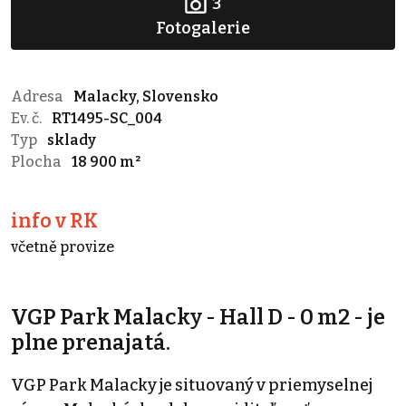
3
Fotogalerie
Adresa
Malacky, Slovensko
Ev. č.
RT1495-SC_004
Typ
sklady
Plocha
18 900 m²
info v RK
včetně provize
VGP Park Malacky - Hall D - 0 m2 - je
plne prenajatá.
VGP Park Malacky je situovaný v priemyselnej