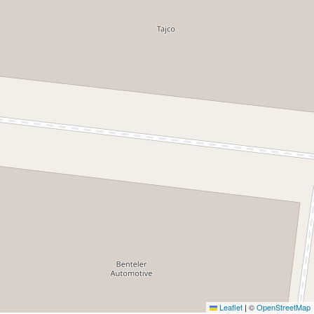
Leaflet
|
©
OpenStreetMap