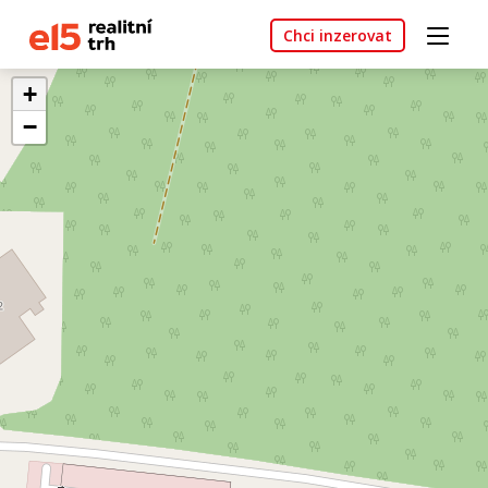
Chci inzerovat
+
−