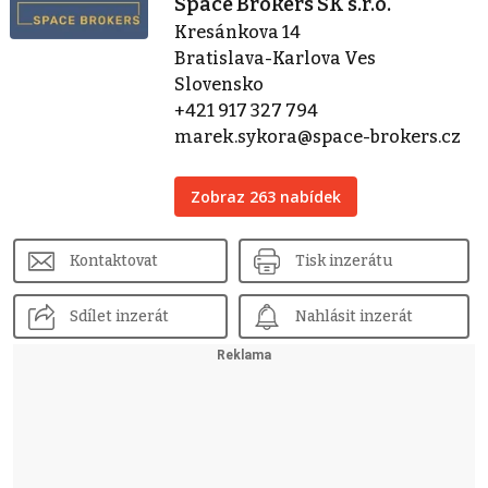
Space Brokers SK s.r.o.
Kresánkova 14
Bratislava-Karlova Ves
Slovensko
+421 917 327 794
marek.sykora@space-brokers.cz
Zobraz 263 nabídek
Kontaktovat
Tisk inzerátu
Sdílet inzerát
Nahlásit inzerát