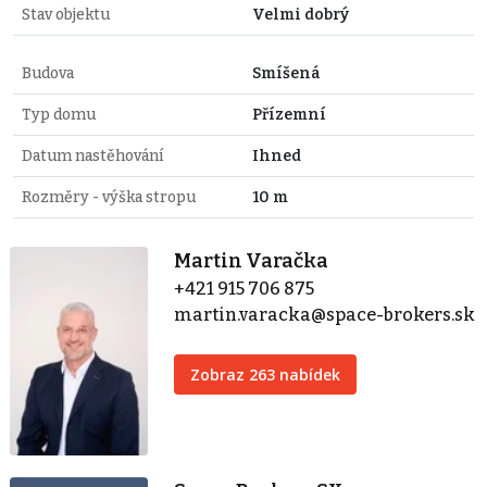
Stav objektu
Velmi dobrý
Budova
Smíšená
Typ domu
Přízemní
Datum nastěhování
Ihned
Rozměry - výška stropu
10 m
Martin Varačka
+421 915 706 875
martin.varacka@space-brokers.sk
Zobraz 263 nabídek