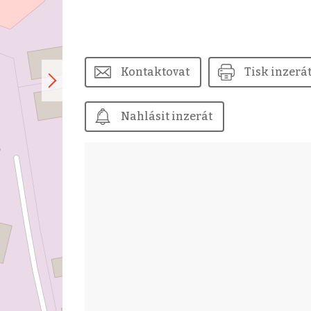
Kontaktovat
Tisk inzerá
Nahlásit inzerát