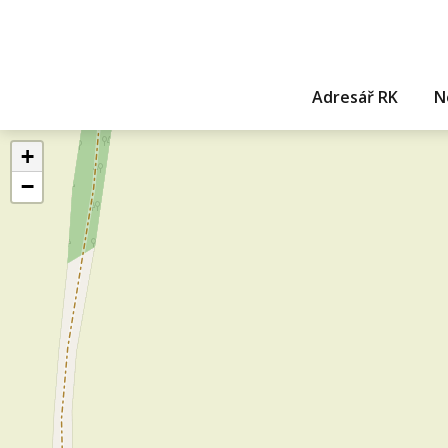
Adresář RK
N
+
−