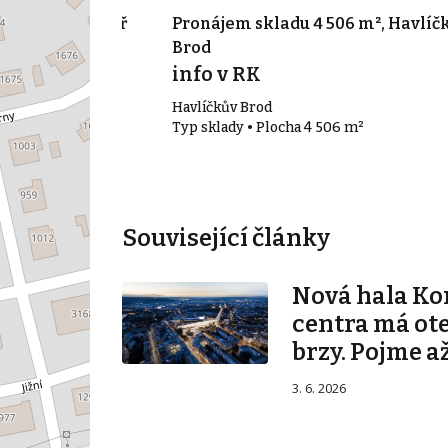
16 m², Chotěboř
Pronájem skladu 4 506 m², Havlíč
Brod
info v RK
Havlíčkův Brod
16 m²
Typ sklady • Plocha 4 506 m²
Související články
Nová hala K
centra má ot
brzy. Pojme až
3. 6. 2026