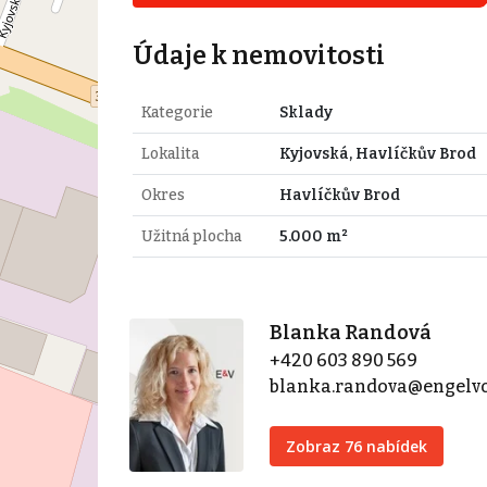
Údaje k nemovitosti
Kategorie
Sklady
Lokalita
Kyjovská, Havlíčkův Brod
Okres
Havlíčkův Brod
Užitná plocha
5.000 m²
Blanka Randová
+420 603 890 569
blanka.randova@engelv
Zobraz 76 nabídek