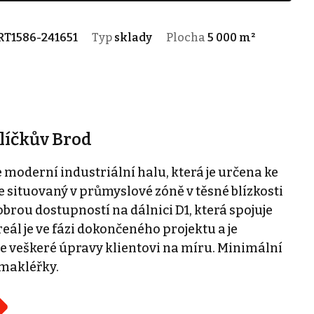
RT1586-241651
Typ
sklady
Plocha
5 000 m²
líčkův Brod
derní industriální halu, která je určena ke
e situovaný v průmyslové zóně v těsné blízkosti
brou dostupností na dálnici D1, která spojuje
eál je ve fázi dokončeného projektu a je
e veškeré úpravy klientovi na míru. Minimální
 makléřky.