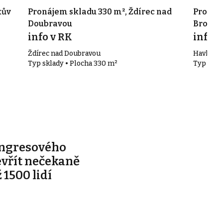
kův
Pronájem skladu 330 m², Ždírec nad
Pronáje
Doubravou
Brod
info v RK
info v
Ždírec nad Doubravou
Havlíčků
Typ sklady • Plocha 330 m²
Typ skla
ongresového
evřít nečekaně
 1500 lidí