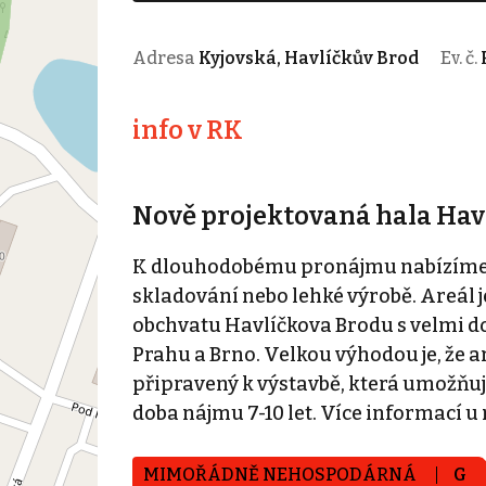
Adresa
Kyjovská, Havlíčkův Brod
Ev. č.
info v RK
Nově projektovaná hala Hav
K dlouhodobému pronájmu nabízíme mo
skladování nebo lehké výrobě. Areál j
obchvatu Havlíčkova Brodu s velmi do
Prahu a Brno. Velkou výhodou je, že ar
připravený k výstavbě, která umožňuj
doba nájmu 7-10 let. Více informací u
MIMOŘÁDNĚ NEHOSPODÁRNÁ
G