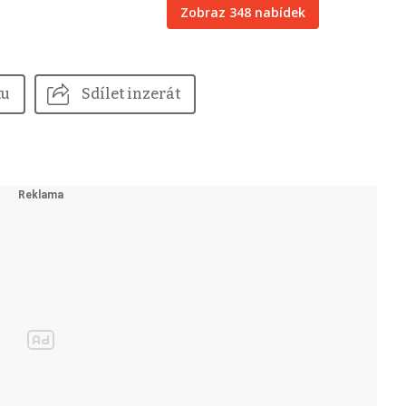
Zobraz 348 nabídek
tu
Sdílet inzerát