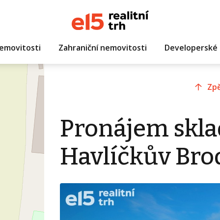
emovitosti
Zahraniční nemovitosti
Developerské 
Zpě
Pronájem skla
Havlíčkův Bro