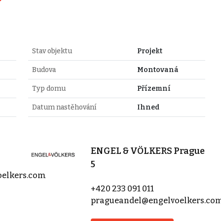
Stav objektu
Projekt
Budova
Montovaná
Typ domu
Přízemní
Datum nastěhování
Ihned
ENGEL & VÖLKERS Prague
5
oelkers.com
+420 233 091 011
pragueandel@engelvoelkers.co