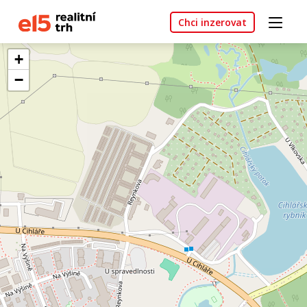
Chci inzerovat
+
−