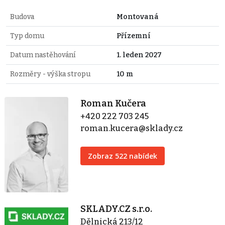
Budova
Montovaná
Typ domu
Přízemní
Datum nastěhování
1. leden 2027
Rozměry - výška stropu
10 m
Roman Kučera
+420 222 703 245
roman.kucera@sklady.cz
Zobraz 522 nabídek
SKLADY.CZ s.r.o.
Dělnická 213/12