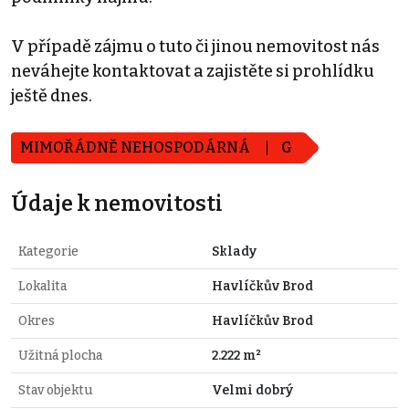
V případě zájmu o tuto či jinou nemovitost nás
neváhejte kontaktovat a zajistěte si prohlídku
ještě dnes.
MIMOŘÁDNĚ NEHOSPODÁRNÁ
G
Údaje k nemovitosti
Kategorie
Sklady
Lokalita
Havlíčkův Brod
Okres
Havlíčkův Brod
Užitná plocha
2.222 m²
Stav objektu
Velmi dobrý