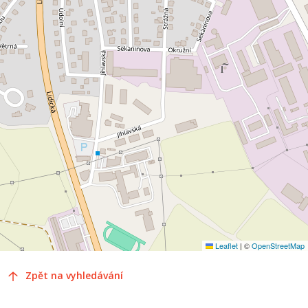
Leaflet
|
©
OpenStreetMap
Zpět na vyhledávání