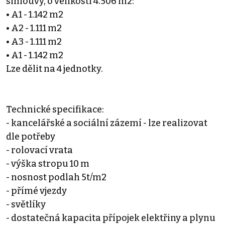
smlouvy, o velikosti 4.506 m2:
• A1 - 1.142 m2
• A2 - 1.111 m2
• A3 - 1.111 m2
• A1 - 1.142 m2
Lze dělit na 4 jednotky.
Technické specifikace:
- kancelářské a sociální zázemí - lze realizovat
dle potřeby
- rolovací vrata
- výška stropu 10 m
- nosnost podlah 5t/m2
- přímé vjezdy
- světlíky
- dostatečná kapacita přípojek elektřiny a plynu