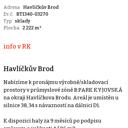
Adresa
Havlíčkův Brod
Ev. č.
RT1340-03270
Typ
sklady
Plocha
2 222 m²
info v RK
Havlíčkův Brod
Nabízíme k pronájmu výrobně/skladovací
prostory v průmyslové zóně B:PARK KYJOVSKÁ
na okraji Havlíčkova Brodu. Areál je umístěn u
silnice 38, 34 s návazností na dálnici D1.
K dispozici haly za 9 měsíců po podpisu