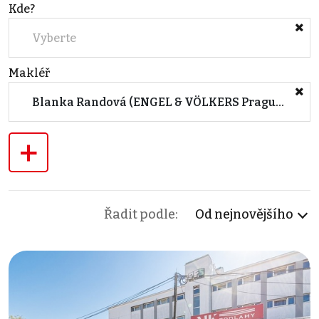
Kde?
Vyberte
Makléř
Blanka Randová (ENGEL & VÖLKERS Prague 5)
+
Řadit podle:
Od nejnovějšího