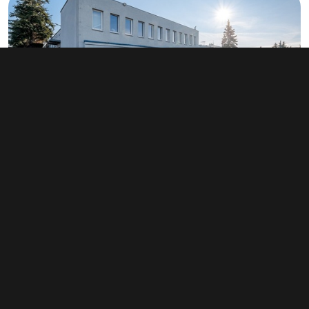
Pronájem výrobního prostoru 3 360 m²,
Praha - Hostivař
info v RK
Typ
výroba
Plocha
3 360 m²