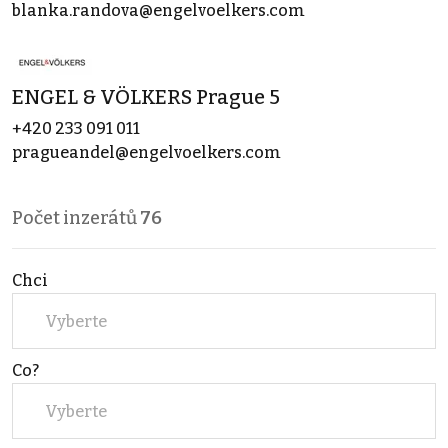
blanka.randova@engelvoelkers.com
ENGEL & VÖLKERS Prague 5
+420 233 091 011
pragueandel@engelvoelkers.com
Počet inzerátů
76
Chci
Vyberte
Co?
Vyberte