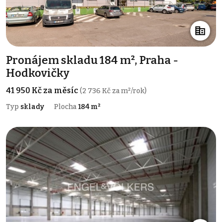
Pronájem skladu 184 m², Praha -
Hodkovičky
41 950 Kč za měsíc
(2 736 Kč za m²/rok)
Typ
sklady
Plocha
184 m²