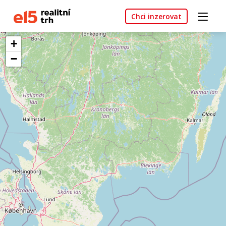
Chci inzerovat
+
−