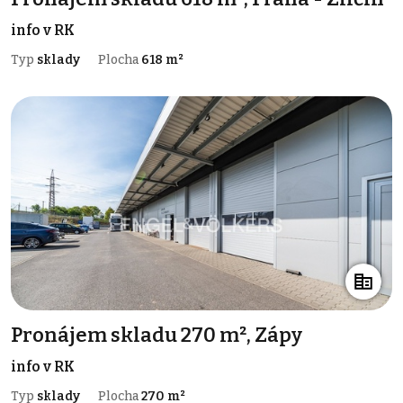
info v RK
Typ
sklady
Plocha
618 m²
Pronájem skladu 270 m², Zápy
info v RK
Typ
sklady
Plocha
270 m²