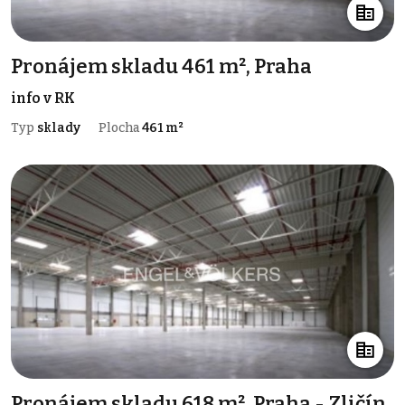
Pronájem skladu 461 m², Praha
info v RK
Typ
sklady
Plocha
461 m²
Pronájem skladu 618 m², Praha - Zličín